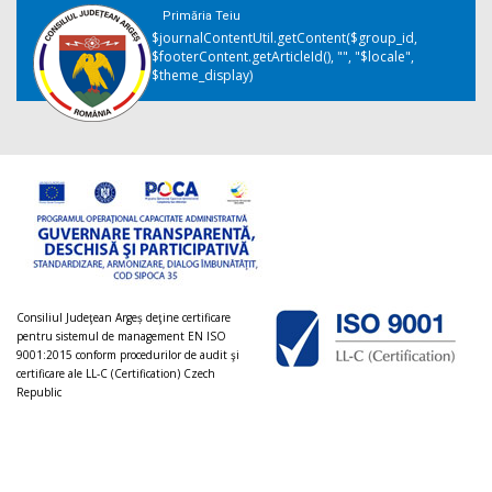
Primăria Teiu
$journalContentUtil.getContent($group_id,
$footerContent.getArticleId(), "", "$locale",
$theme_display)
Consiliul Judeţean Argeș deţine certificare
pentru sistemul de management EN ISO
9001:2015 conform procedurilor de audit şi
certificare ale LL-C (Certification) Czech
Republic