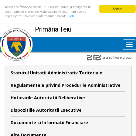
Acest site folosește cookie-uri. Prin utilizarea și navigarea în
Accept
continuare pe site-ul www.cjarges.ro, vă exprimați acordul
expres pentru folosirea informațiilor stocate.
Detalii
Primăria Teiu
Tog
nav
Statutul Unitatii Administrativ Teritoriale
Regulamentele privind Procedurile Administrative
Hotararile Autoritatii Deliberative
Dispozitiile Autoritatii Executive
Documente si Informatii Financiare
Alte Documente