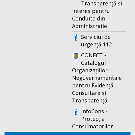
Transparență și
Interes pentru
Conduita din
Administrație
Serviciul de
urgență 112
CONECT -
Catalogul
Organizațiilor
Neguvernamentale
pentru Evidență,
Consultare și
Transparență
InfoCons -
Protecția
Consumatorilor