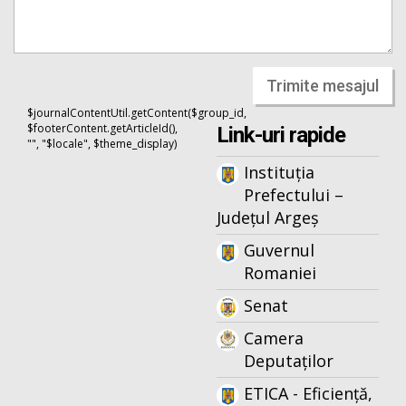
Trimite mesajul
$journalContentUtil.getContent($group_id,
$footerContent.getArticleId(),
Link-uri rapide
"", "$locale", $theme_display)
Instituția
Prefectului –
Județul Argeș
Guvernul
Romaniei
Senat
Camera
Deputaților
ETICA - Eficiență,