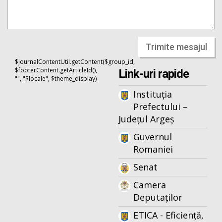
Trimite mesajul
$journalContentUtil.getContent($group_id,
$footerContent.getArticleId(),
Link-uri rapide
"", "$locale", $theme_display)
Instituția
Prefectului –
Județul Argeș
Guvernul
Romaniei
Senat
Camera
Deputaților
ETICA - Eficiență,