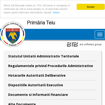
Acest site folosește cookie-uri. Prin utilizarea și navigarea în
Accept
continuare pe site-ul www.cjarges.ro, vă exprimați acordul
expres pentru folosirea informațiilor stocate.
Detalii
Primăria Teiu
Tog
nav
Statutul Unitatii Administrativ Teritoriale
Regulamentele privind Procedurile Administrative
Hotararile Autoritatii Deliberative
Dispozitiile Autoritatii Executive
Documente si Informatii Financiare
Alte Documente