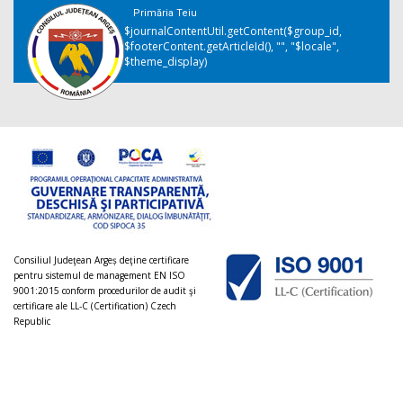
Primăria Teiu
$journalContentUtil.getContent($group_id,
$footerContent.getArticleId(), "", "$locale",
$theme_display)
Consiliul Judeţean Argeș deţine certificare
pentru sistemul de management EN ISO
9001:2015 conform procedurilor de audit şi
certificare ale LL-C (Certification) Czech
Republic