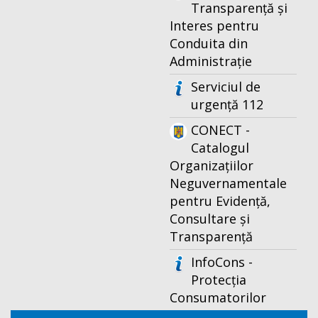
Transparență și
Interes pentru
Conduita din
Administrație
Serviciul de
urgență 112
CONECT -
Catalogul
Organizațiilor
Neguvernamentale
pentru Evidență,
Consultare și
Transparență
InfoCons -
Protecția
Consumatorilor