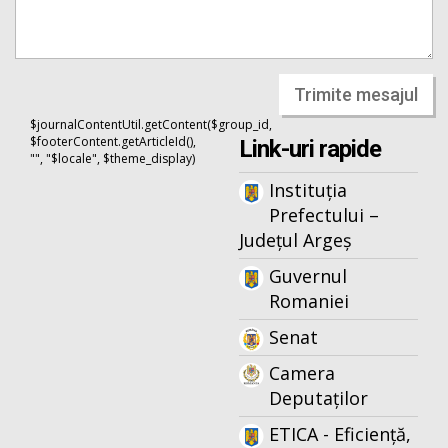
Trimite mesajul
$journalContentUtil.getContent($group_id,
$footerContent.getArticleId(),
Link-uri rapide
"", "$locale", $theme_display)
Instituția
Prefectului –
Județul Argeș
Guvernul
Romaniei
Senat
Camera
Deputaților
ETICA - Eficiență,