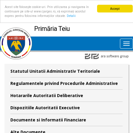
Acest site folosește cookie-uri. Prin utilizarea și navigarea în
Accept
continuare pe site-ul www.cjarges.ro, vă exprimați acordul
expres pentru folosirea informațiilor stocate.
Detalii
Primăria Teiu
Tog
nav
Statutul Unitatii Administrativ Teritoriale
Regulamentele privind Procedurile Administrative
Hotararile Autoritatii Deliberative
Dispozitiile Autoritatii Executive
Documente si Informatii Financiare
Alte Documente