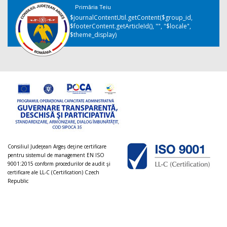
Primăria Teiu
$journalContentUtil.getContent($group_id,
$footerContent.getArticleId(), "", "$locale",
$theme_display)
Consiliul Judeţean Argeș deţine certificare
pentru sistemul de management EN ISO
9001:2015 conform procedurilor de audit şi
certificare ale LL-C (Certification) Czech
Republic