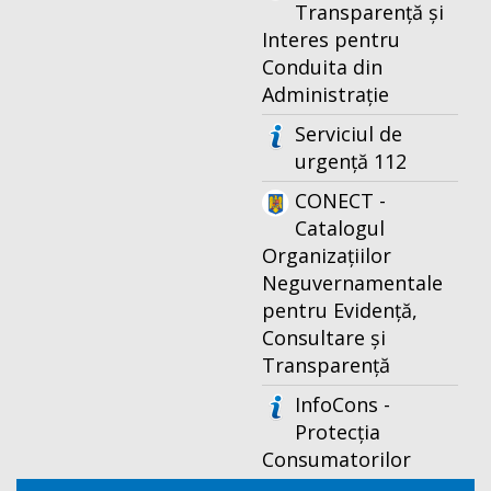
Transparență și
Interes pentru
Conduita din
Administrație
Serviciul de
urgență 112
CONECT -
Catalogul
Organizațiilor
Neguvernamentale
pentru Evidență,
Consultare și
Transparență
InfoCons -
Protecția
Consumatorilor