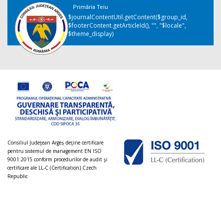
Primăria Teiu
$journalContentUtil.getContent($group_id,
$footerContent.getArticleId(), "", "$locale",
$theme_display)
Consiliul Judeţean Argeș deţine certificare
pentru sistemul de management EN ISO
9001:2015 conform procedurilor de audit şi
certificare ale LL-C (Certification) Czech
Republic