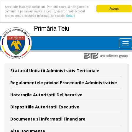
Acest site folosește cookie-uri. Prin utilizarea și navigarea în
Accept
continuare pe site-ul www.cjarges.ro, vă exprimați acordul
expres pentru folosirea informațiilor stocate.
Detalii
Primăria Teiu
Tog
nav
Statutul Unitatii Administrativ Teritoriale
Regulamentele privind Procedurile Administrative
Hotararile Autoritatii Deliberative
Dispozitiile Autoritatii Executive
Documente si Informatii Financiare
Alte Documente