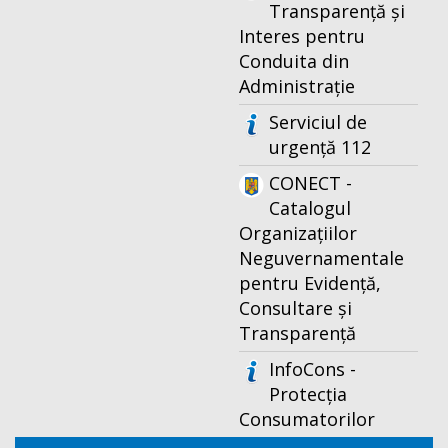
Transparență și
Interes pentru
Conduita din
Administrație
Serviciul de
urgență 112
CONECT -
Catalogul
Organizațiilor
Neguvernamentale
pentru Evidență,
Consultare și
Transparență
InfoCons -
Protecția
Consumatorilor