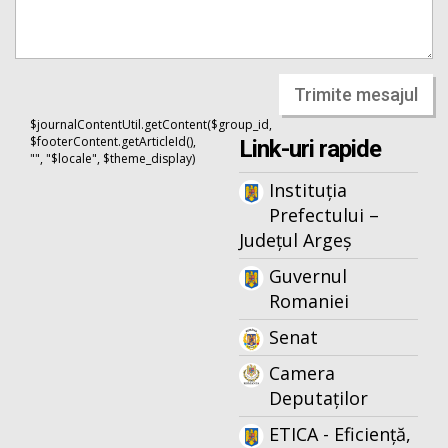
Trimite mesajul
$journalContentUtil.getContent($group_id,
$footerContent.getArticleId(),
Link-uri rapide
"", "$locale", $theme_display)
Instituția
Prefectului –
Județul Argeș
Guvernul
Romaniei
Senat
Camera
Deputaților
ETICA - Eficiență,