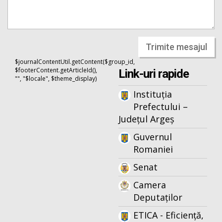
Trimite mesajul
$journalContentUtil.getContent($group_id,
$footerContent.getArticleId(),
Link-uri rapide
"", "$locale", $theme_display)
Instituția
Prefectului –
Județul Argeș
Guvernul
Romaniei
Senat
Camera
Deputaților
ETICA - Eficiență,