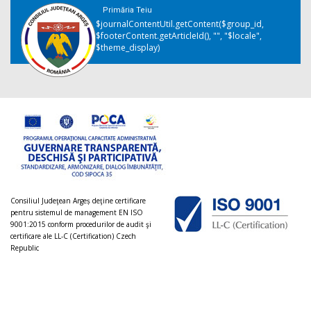
Primăria Teiu
$journalContentUtil.getContent($group_id,
$footerContent.getArticleId(), "", "$locale",
$theme_display)
Consiliul Judeţean Argeș deţine certificare
pentru sistemul de management EN ISO
9001:2015 conform procedurilor de audit şi
certificare ale LL-C (Certification) Czech
Republic