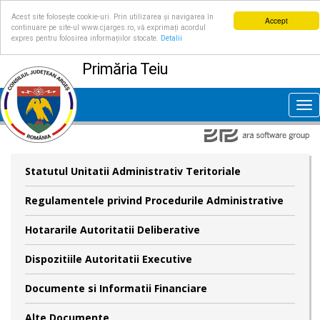
Acest site folosește cookie-uri. Prin utilizarea și navigarea în
Accept
continuare pe site-ul www.cjarges.ro, vă exprimați acordul
expres pentru folosirea informațiilor stocate.
Detalii
Primăria Teiu
Tog
nav
Statutul Unitatii Administrativ Teritoriale
Regulamentele privind Procedurile Administrative
Hotararile Autoritatii Deliberative
Dispozitiile Autoritatii Executive
Documente si Informatii Financiare
Alte Documente