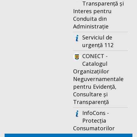
Transparență și
Interes pentru
Conduita din
Administrație
Serviciul de
urgență 112
CONECT -
Catalogul
Organizațiilor
Neguvernamentale
pentru Evidență,
Consultare și
Transparență
InfoCons -
Protecția
Consumatorilor