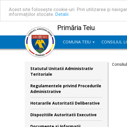
Acest site folosește cookie-uri. Prin utilizarea și navig
informațiilor stocate.
Detalii
Primăria Teiu
COMUNA TEIU
CONSILIUL 
Consiliu
Statutul Unitatii Administrativ
Teritoriale
Regulamentele privind Procedurile
Administrative
Hotararile Autoritatii Deliberative
Dispozitiile Autoritatii Executive
Documente si Informatii