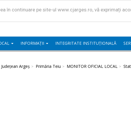
area în continuare pe site-ul www.cjarges.ro, vă exprimați ac
LOCAL
INFORMAȚII
INTEGRITATE INSTITUȚIONALĂ
SER
l Județean Argeș
Primăria Teiu
MONITOR OFICIAL LOCAL
Stat