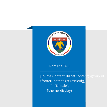
Primăria Teiu
$journalContentUtil.getContent($group_id,
$footerContent.getArticleId(),
"", "$locale",
$theme_display)