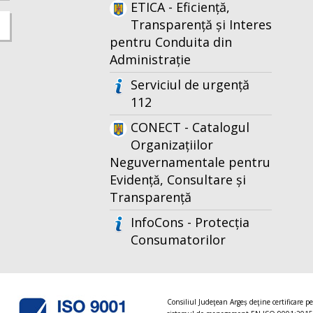
ETICA - Eficiență,
Transparență și Interes
pentru Conduita din
Administrație
Serviciul de urgență
112
CONECT - Catalogul
Organizațiilor
Neguvernamentale pentru
Evidență, Consultare și
Transparență
InfoCons - Protecția
Consumatorilor
Consiliul Judeţean Argeș deţine certificare p