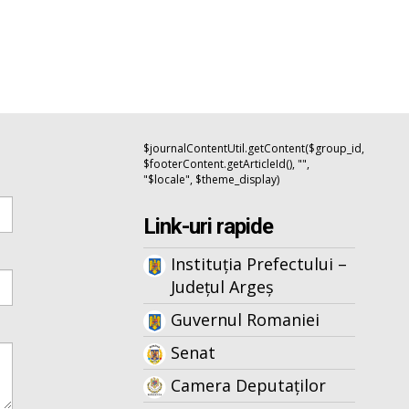
$journalContentUtil.getContent($group_id,
$footerContent.getArticleId(), "",
"$locale", $theme_display)
Link-uri rapide
Instituția Prefectului –
Județul Argeș
Guvernul Romaniei
Senat
Camera Deputaților