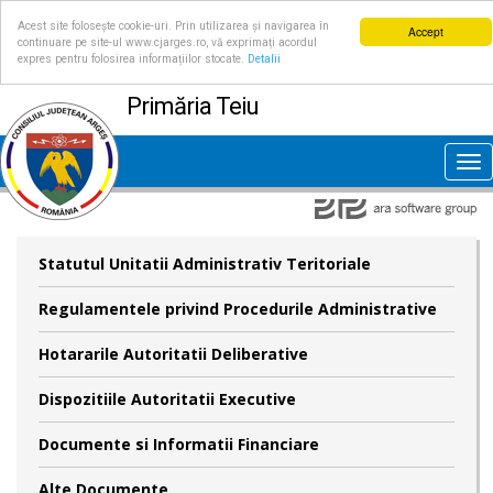
Acest site folosește cookie-uri. Prin utilizarea și navigarea în
Accept
continuare pe site-ul www.cjarges.ro, vă exprimați acordul
expres pentru folosirea informațiilor stocate.
Detalii
Primăria Teiu
Tog
nav
Statutul Unitatii Administrativ Teritoriale
Regulamentele privind Procedurile Administrative
Hotararile Autoritatii Deliberative
Dispozitiile Autoritatii Executive
Documente si Informatii Financiare
Alte Documente