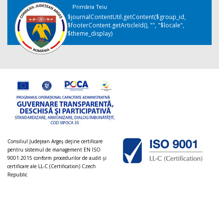
Primăria Teiu
$journalContentUtil.getContent($group_id,
$footerContent.getArticleId(), "", "$locale",
$theme_display)
Consiliul Judeţean Argeș deţine certificare
pentru sistemul de management EN ISO
9001:2015 conform procedurilor de audit şi
certificare ale LL-C (Certification) Czech
Republic