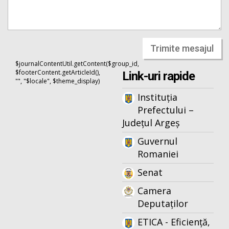
Trimite mesajul
$journalContentUtil.getContent($group_id,
$footerContent.getArticleId(),
Link-uri rapide
"", "$locale", $theme_display)
Instituția
Prefectului –
Județul Argeș
Guvernul
Romaniei
Senat
Camera
Deputaților
ETICA - Eficiență,