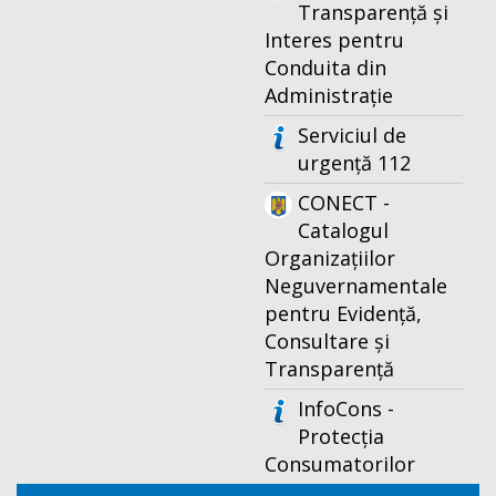
Transparență și
Interes pentru
Conduita din
Administrație
Serviciul de
urgență 112
CONECT -
Catalogul
Organizațiilor
Neguvernamentale
pentru Evidență,
Consultare și
Transparență
InfoCons -
Protecția
Consumatorilor