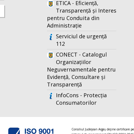
ETICA - Eficiență,
Transparență și Interes
pentru Conduita din
Administrație
Serviciul de urgență
112
CONECT - Catalogul
Organizațiilor
Neguvernamentale pentru
Evidență, Consultare și
Transparență
InfoCons - Protecția
Consumatorilor
Consiliul Judeţean Argeș deţine certificare p