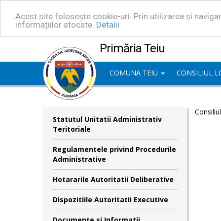
Acest site folosește cookie-uri. Prin utilizarea și navig
informațiilor stocate.
Detalii
Primăria Teiu
COMUNA TEIU
CONSILIUL 
Consiliu
Statutul Unitatii Administrativ
Teritoriale
Regulamentele privind Procedurile
Administrative
Hotararile Autoritatii Deliberative
Dispozitiile Autoritatii Executive
Documente si Informatii