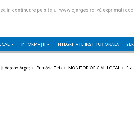
area în continuare pe site-ul www.cjarges.ro, vă exprimați ac
LOCAL
INFORMAȚII
INTEGRITATE INSTITUȚIONALĂ
SER
l Județean Argeș
Primăria Teiu
MONITOR OFICIAL LOCAL
Stat