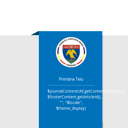
Primăria Teiu
$journalContentUtil.getContent($group_id,
$footerContent.getArticleId(),
"", "$locale",
$theme_display)