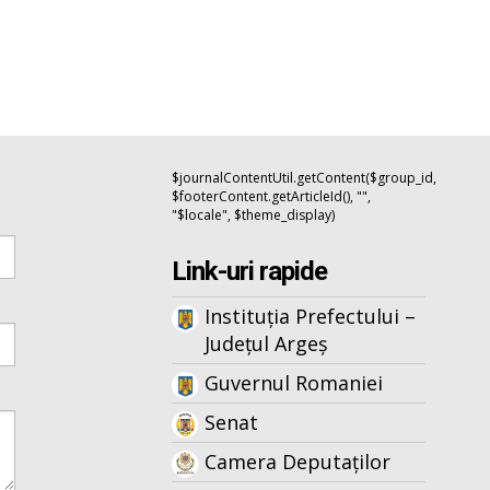
$journalContentUtil.getContent($group_id,
$footerContent.getArticleId(), "",
"$locale", $theme_display)
Link-uri rapide
Instituția Prefectului –
Județul Argeș
Guvernul Romaniei
Senat
Camera Deputaților