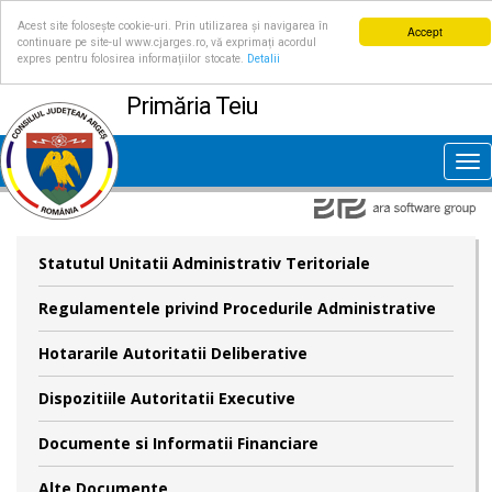
Acest site folosește cookie-uri. Prin utilizarea și navigarea în
Accept
continuare pe site-ul www.cjarges.ro, vă exprimați acordul
expres pentru folosirea informațiilor stocate.
Detalii
Primăria Teiu
Tog
nav
Statutul Unitatii Administrativ Teritoriale
Regulamentele privind Procedurile Administrative
Hotararile Autoritatii Deliberative
Dispozitiile Autoritatii Executive
Documente si Informatii Financiare
Alte Documente