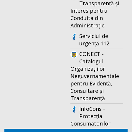
Transparență și
Interes pentru
Conduita din
Administrație
Serviciul de
urgență 112
CONECT -
Catalogul
Organizațiilor
Neguvernamentale
pentru Evidență,
Consultare și
Transparență
InfoCons -
Protecția
Consumatorilor