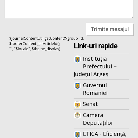
Trimite mesajul
$journalContentUtil.getContent($group_id,
$footerContent.getArticleId(),
Link-uri rapide
"", "$locale", $theme_display)
Instituția
Prefectului –
Județul Argeș
Guvernul
Romaniei
Senat
Camera
Deputaților
ETICA - Eficiență,