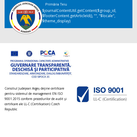
Primăria Teiu
$journalContentUtil.getContent($group_id,
$footerContent.getArticleId(), "", "$locale",
$theme_display)
Consiliul Judeţean Argeș deţine certificare
pentru sistemul de management EN ISO
9001:2015 conform procedurilor de audit şi
certificare ale LL-C (Certification) Czech
Republic