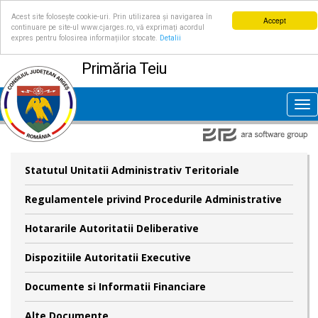
Acest site folosește cookie-uri. Prin utilizarea și navigarea în
Accept
continuare pe site-ul www.cjarges.ro, vă exprimați acordul
expres pentru folosirea informațiilor stocate.
Detalii
Primăria Teiu
Tog
nav
Statutul Unitatii Administrativ Teritoriale
Regulamentele privind Procedurile Administrative
Hotararile Autoritatii Deliberative
Dispozitiile Autoritatii Executive
Documente si Informatii Financiare
Alte Documente