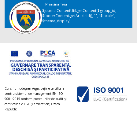
Primăria Teiu
$journalContentUtil.getContent($group_id,
$footerContent.getArticleId(), "", "$locale",
$theme_display)
Consiliul Judeţean Argeș deţine certificare
pentru sistemul de management EN ISO
9001:2015 conform procedurilor de audit şi
certificare ale LL-C (Certification) Czech
Republic