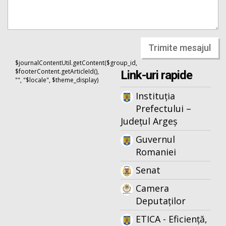
Trimite mesajul
$journalContentUtil.getContent($group_id,
$footerContent.getArticleId(),
Link-uri rapide
"", "$locale", $theme_display)
Instituția
Prefectului –
Județul Argeș
Guvernul
Romaniei
Senat
Camera
Deputaților
ETICA - Eficiență,