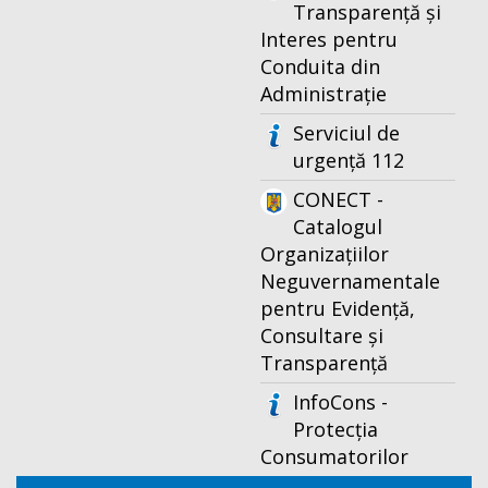
Transparență și
Interes pentru
Conduita din
Administrație
Serviciul de
urgență 112
CONECT -
Catalogul
Organizațiilor
Neguvernamentale
pentru Evidență,
Consultare și
Transparență
InfoCons -
Protecția
Consumatorilor