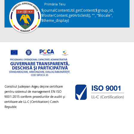
Primăria Teiu
$journalContentUtil.getContent($group_id,
$footerContent.getArticleId(), "", "$locale",
$theme_display)
Consiliul Judeţean Argeș deţine certificare
pentru sistemul de management EN ISO
9001:2015 conform procedurilor de audit şi
certificare ale LL-C (Certification) Czech
Republic