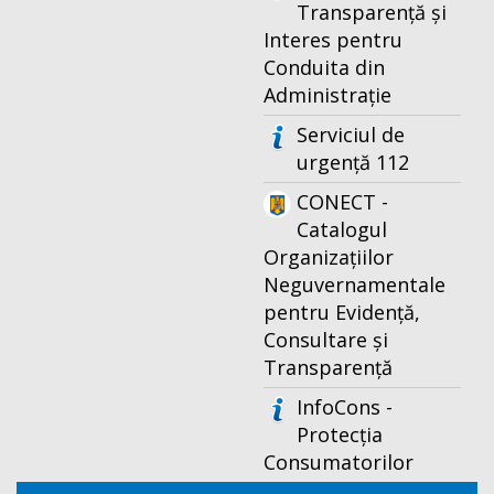
Transparență și
Interes pentru
Conduita din
Administrație
Serviciul de
urgență 112
CONECT -
Catalogul
Organizațiilor
Neguvernamentale
pentru Evidență,
Consultare și
Transparență
InfoCons -
Protecția
Consumatorilor