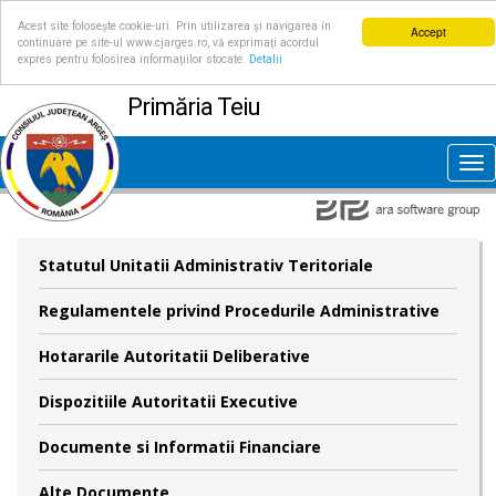
Acest site folosește cookie-uri. Prin utilizarea și navigarea în
Accept
continuare pe site-ul www.cjarges.ro, vă exprimați acordul
expres pentru folosirea informațiilor stocate.
Detalii
Primăria Teiu
Tog
nav
Statutul Unitatii Administrativ Teritoriale
Regulamentele privind Procedurile Administrative
Hotararile Autoritatii Deliberative
Dispozitiile Autoritatii Executive
Documente si Informatii Financiare
Alte Documente