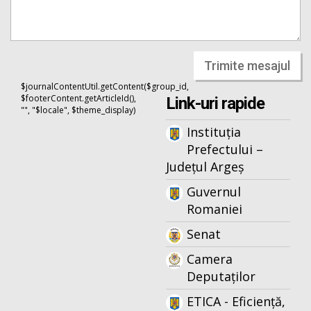
Trimite mesajul
$journalContentUtil.getContent($group_id,
$footerContent.getArticleId(),
Link-uri rapide
"", "$locale", $theme_display)
Instituția
Prefectului –
Județul Argeș
Guvernul
Romaniei
Senat
Camera
Deputaților
ETICA - Eficiență,