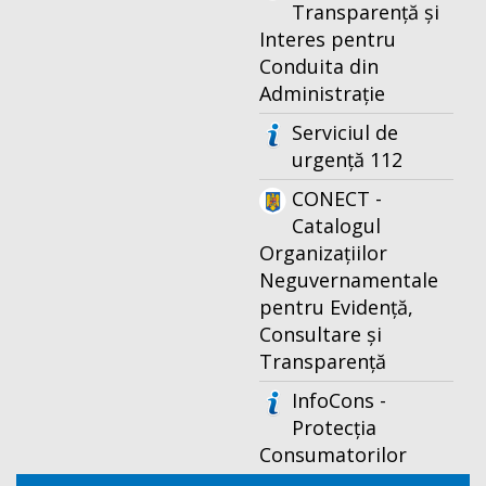
Transparență și
Interes pentru
Conduita din
Administrație
Serviciul de
urgență 112
CONECT -
Catalogul
Organizațiilor
Neguvernamentale
pentru Evidență,
Consultare și
Transparență
InfoCons -
Protecția
Consumatorilor