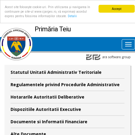
Acest site folosește cookie-uri. Prin utilizarea și navigarea în
Accept
continuare pe site-ul www.cjarges.ro, vă exprimați acordul
expres pentru folosirea informațiilor stocate.
Detalii
Primăria Teiu
Tog
nav
Statutul Unitatii Administrativ Teritoriale
Regulamentele privind Procedurile Administrative
Hotararile Autoritatii Deliberative
Dispozitiile Autoritatii Executive
Documente si Informatii Financiare
Alte Documente