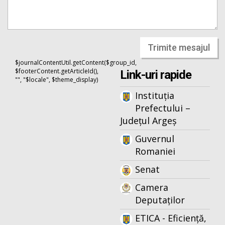
Trimite mesajul
$journalContentUtil.getContent($group_id,
$footerContent.getArticleId(),
Link-uri rapide
"", "$locale", $theme_display)
Instituția
Prefectului –
Județul Argeș
Guvernul
Romaniei
Senat
Camera
Deputaților
ETICA - Eficiență,