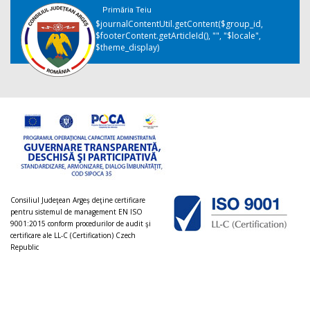
Primăria Teiu
$journalContentUtil.getContent($group_id,
$footerContent.getArticleId(), "", "$locale",
$theme_display)
Consiliul Judeţean Argeș deţine certificare
pentru sistemul de management EN ISO
9001:2015 conform procedurilor de audit şi
certificare ale LL-C (Certification) Czech
Republic