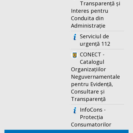
Transparență și
Interes pentru
Conduita din
Administrație
Serviciul de
urgență 112
CONECT -
Catalogul
Organizațiilor
Neguvernamentale
pentru Evidență,
Consultare și
Transparență
InfoCons -
Protecția
Consumatorilor