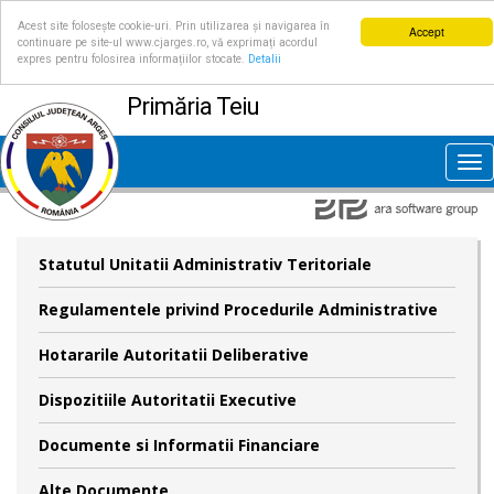
Acest site folosește cookie-uri. Prin utilizarea și navigarea în
Accept
continuare pe site-ul www.cjarges.ro, vă exprimați acordul
expres pentru folosirea informațiilor stocate.
Detalii
Primăria Teiu
Tog
nav
Statutul Unitatii Administrativ Teritoriale
Regulamentele privind Procedurile Administrative
Hotararile Autoritatii Deliberative
Dispozitiile Autoritatii Executive
Documente si Informatii Financiare
Alte Documente