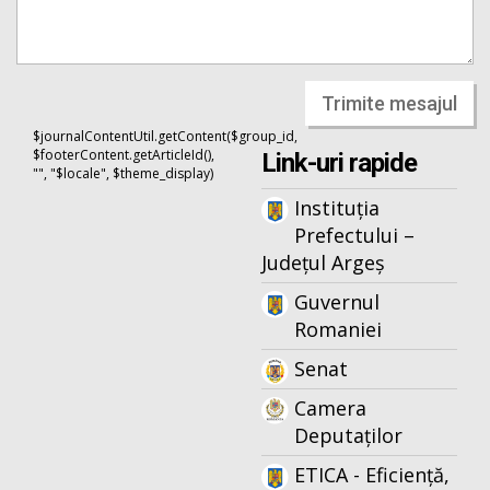
Trimite mesajul
$journalContentUtil.getContent($group_id,
$footerContent.getArticleId(),
Link-uri rapide
"", "$locale", $theme_display)
Instituția
Prefectului –
Județul Argeș
Guvernul
Romaniei
Senat
Camera
Deputaților
ETICA - Eficiență,