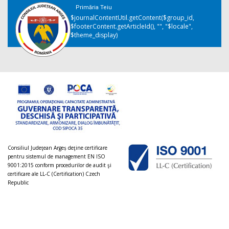
Primăria Teiu
$journalContentUtil.getContent($group_id,
$footerContent.getArticleId(), "", "$locale",
$theme_display)
Consiliul Judeţean Argeș deţine certificare
pentru sistemul de management EN ISO
9001:2015 conform procedurilor de audit şi
certificare ale LL-C (Certification) Czech
Republic