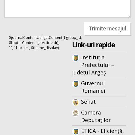
Trimite mesajul
$journalContentUtil.getContent($group_id,
$footerContent.getArticleId(),
Link-uri rapide
"", "$locale", $theme_display)
Instituția
Prefectului –
Județul Argeș
Guvernul
Romaniei
Senat
Camera
Deputaților
ETICA - Eficiență,