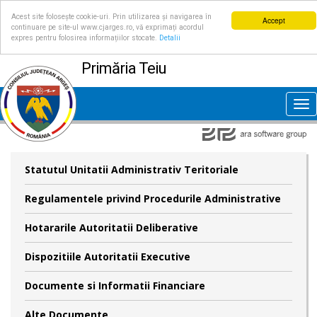
Acest site folosește cookie-uri. Prin utilizarea și navigarea în
Accept
continuare pe site-ul www.cjarges.ro, vă exprimați acordul
expres pentru folosirea informațiilor stocate.
Detalii
Primăria Teiu
Tog
nav
Statutul Unitatii Administrativ Teritoriale
Regulamentele privind Procedurile Administrative
Hotararile Autoritatii Deliberative
Dispozitiile Autoritatii Executive
Documente si Informatii Financiare
Alte Documente