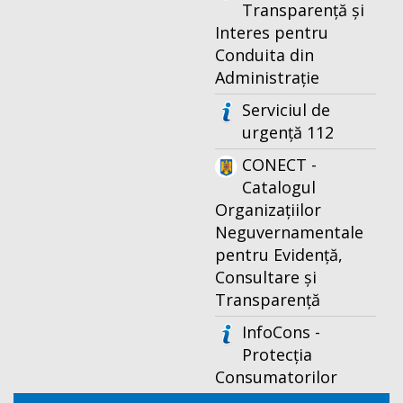
Transparență și
Interes pentru
Conduita din
Administrație
Serviciul de
urgență 112
CONECT -
Catalogul
Organizațiilor
Neguvernamentale
pentru Evidență,
Consultare și
Transparență
InfoCons -
Protecția
Consumatorilor