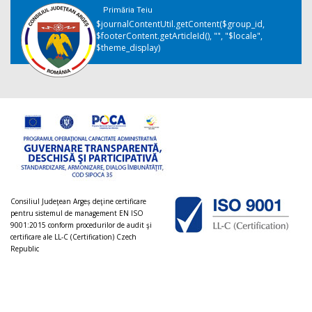
Primăria Teiu
$journalContentUtil.getContent($group_id,
$footerContent.getArticleId(), "", "$locale",
$theme_display)
Consiliul Judeţean Argeș deţine certificare
pentru sistemul de management EN ISO
9001:2015 conform procedurilor de audit şi
certificare ale LL-C (Certification) Czech
Republic