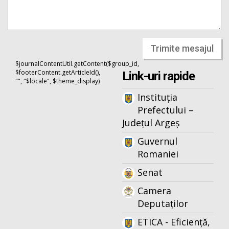
Trimite mesajul
$journalContentUtil.getContent($group_id,
$footerContent.getArticleId(),
Link-uri rapide
"", "$locale", $theme_display)
Instituția
Prefectului –
Județul Argeș
Guvernul
Romaniei
Senat
Camera
Deputaților
ETICA - Eficiență,