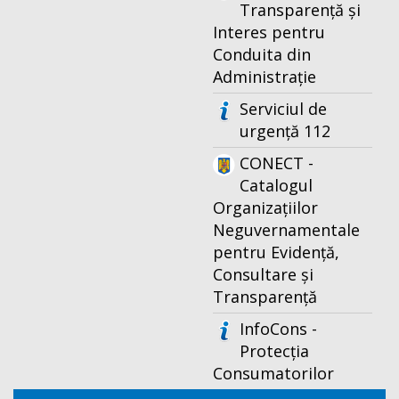
Transparență și
Interes pentru
Conduita din
Administrație
Serviciul de
urgență 112
CONECT -
Catalogul
Organizațiilor
Neguvernamentale
pentru Evidență,
Consultare și
Transparență
InfoCons -
Protecția
Consumatorilor