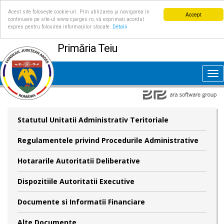
Acest site folosește cookie-uri. Prin utilizarea și navigarea în
Accept
continuare pe site-ul www.cjarges.ro, vă exprimați acordul
expres pentru folosirea informațiilor stocate.
Detalii
Primăria Teiu
Tog
nav
Statutul Unitatii Administrativ Teritoriale
Regulamentele privind Procedurile Administrative
Hotararile Autoritatii Deliberative
Dispozitiile Autoritatii Executive
Documente si Informatii Financiare
Alte Documente