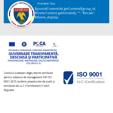
Primăria Teiu
$journalContentUtil.getContent($group_id,
$footerContent.getArticleId(), "", "$locale",
$theme_display)
Consiliul Judeţean Argeș deţine certificare
pentru sistemul de management EN ISO
9001:2015 conform procedurilor de audit şi
certificare ale LL-C (Certification) Czech
Republic