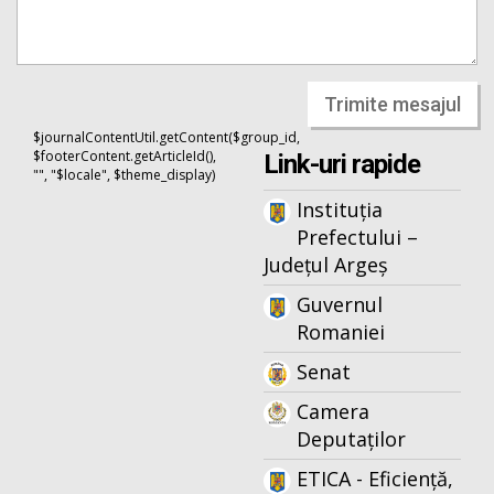
Trimite mesajul
$journalContentUtil.getContent($group_id,
$footerContent.getArticleId(),
Link-uri rapide
"", "$locale", $theme_display)
Instituția
Prefectului –
Județul Argeș
Guvernul
Romaniei
Senat
Camera
Deputaților
ETICA - Eficiență,