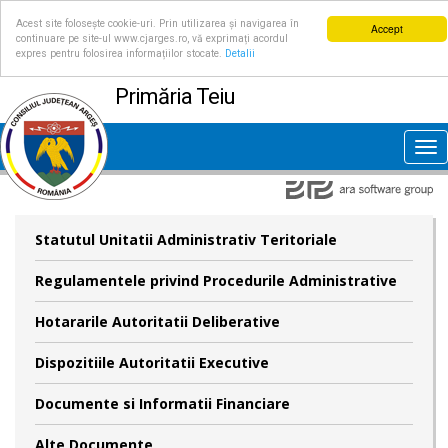
Acest site folosește cookie-uri. Prin utilizarea și navigarea în
Accept
continuare pe site-ul www.cjarges.ro, vă exprimați acordul
expres pentru folosirea informațiilor stocate.
Detalii
Primăria Teiu
Tog
nav
Statutul Unitatii Administrativ Teritoriale
Regulamentele privind Procedurile Administrative
Hotararile Autoritatii Deliberative
Dispozitiile Autoritatii Executive
Documente si Informatii Financiare
Alte Documente