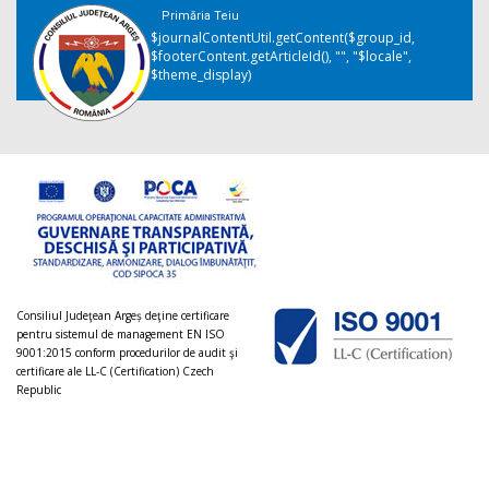
Primăria Teiu
$journalContentUtil.getContent($group_id,
$footerContent.getArticleId(), "", "$locale",
$theme_display)
Consiliul Judeţean Argeș deţine certificare
pentru sistemul de management EN ISO
9001:2015 conform procedurilor de audit şi
certificare ale LL-C (Certification) Czech
Republic