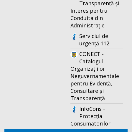
Transparență și
Interes pentru
Conduita din
Administrație
Serviciul de
urgență 112
CONECT -
Catalogul
Organizațiilor
Neguvernamentale
pentru Evidență,
Consultare și
Transparență
InfoCons -
Protecția
Consumatorilor