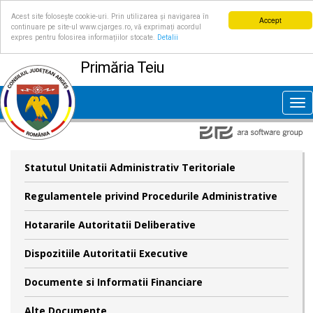
Acest site folosește cookie-uri. Prin utilizarea și navigarea în
Accept
continuare pe site-ul www.cjarges.ro, vă exprimați acordul
expres pentru folosirea informațiilor stocate.
Detalii
Primăria Teiu
Tog
nav
Statutul Unitatii Administrativ Teritoriale
Regulamentele privind Procedurile Administrative
Hotararile Autoritatii Deliberative
Dispozitiile Autoritatii Executive
Documente si Informatii Financiare
Alte Documente