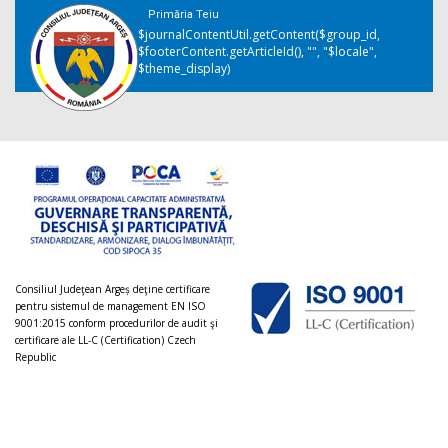
Primăria Teiu
$journalContentUtil.getContent($group_id,
$footerContent.getArticleId(), "", "$locale",
$theme_display)
Consiliul Judeţean Argeș deţine certificare
pentru sistemul de management EN ISO
9001:2015 conform procedurilor de audit şi
certificare ale LL-C (Certification) Czech
Republic