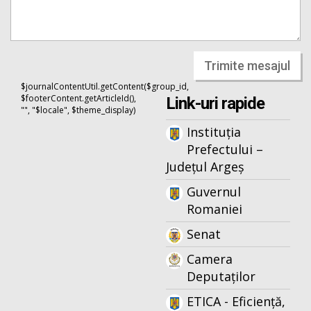
Trimite mesajul
$journalContentUtil.getContent($group_id,
$footerContent.getArticleId(),
Link-uri rapide
"", "$locale", $theme_display)
Instituția
Prefectului –
Județul Argeș
Guvernul
Romaniei
Senat
Camera
Deputaților
ETICA - Eficiență,