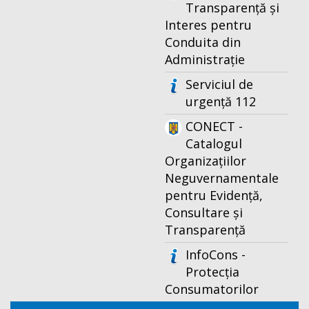
Transparență și
Interes pentru
Conduita din
Administrație
Serviciul de
urgență 112
CONECT -
Catalogul
Organizațiilor
Neguvernamentale
pentru Evidență,
Consultare și
Transparență
InfoCons -
Protecția
Consumatorilor