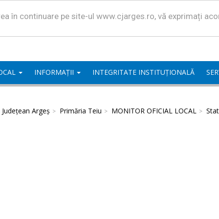
area în continuare pe site-ul www.cjarges.ro, vă exprimați ac
LOCAL
INFORMAȚII
INTEGRITATE INSTITUȚIONALĂ
SER
l Județean Argeș
Primăria Teiu
MONITOR OFICIAL LOCAL
Stat