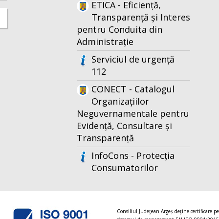
ETICA - Eficiență,
Transparență și Interes
pentru Conduita din
Administrație
Serviciul de urgență
112
CONECT - Catalogul
Organizațiilor
Neguvernamentale pentru
Evidență, Consultare și
Transparență
InfoCons - Protecția
Consumatorilor
Consiliul Judeţean Argeș deţine certificare p