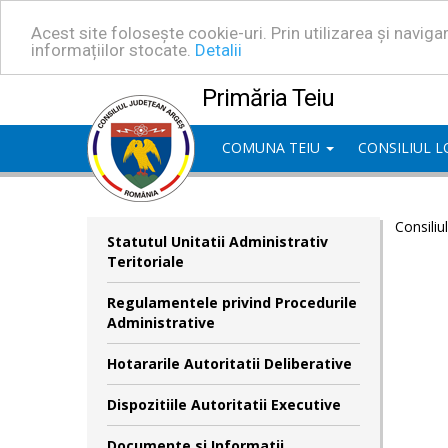
Acest site folosește cookie-uri. Prin utilizarea și navig
informațiilor stocate.
Detalii
Primăria Teiu
COMUNA TEIU
CONSILIUL 
Consiliu
Statutul Unitatii Administrativ
Teritoriale
Regulamentele privind Procedurile
Administrative
Hotararile Autoritatii Deliberative
Dispozitiile Autoritatii Executive
Documente si Informatii