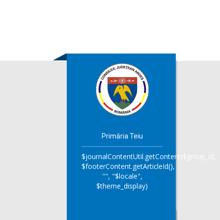
Primăria Teiu
$journalContentUtil.getContent($group_id,
$footerContent.getArticleId(),
"", "$locale",
$theme_display)