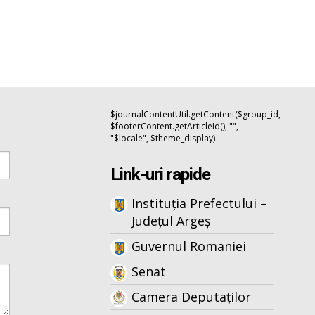
$journalContentUtil.getContent($group_id,
$footerContent.getArticleId(), "",
"$locale", $theme_display)
Link-uri rapide
Instituția Prefectului –
Județul Argeș
Guvernul Romaniei
Senat
Camera Deputaților