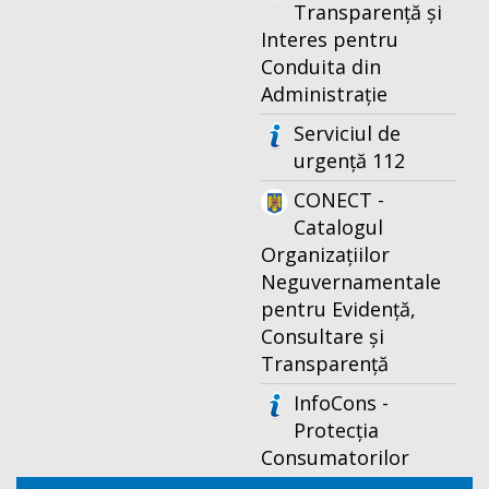
Transparență și
Interes pentru
Conduita din
Administrație
Serviciul de
urgență 112
CONECT -
Catalogul
Organizațiilor
Neguvernamentale
pentru Evidență,
Consultare și
Transparență
InfoCons -
Protecția
Consumatorilor