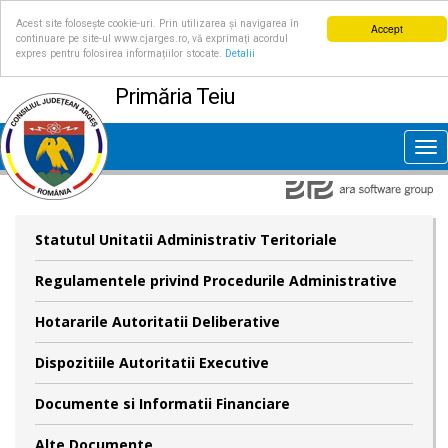
Acest site folosește cookie-uri. Prin utilizarea și navigarea în
Accept
continuare pe site-ul www.cjarges.ro, vă exprimați acordul
expres pentru folosirea informațiilor stocate.
Detalii
Primăria Teiu
Tog
nav
Statutul Unitatii Administrativ Teritoriale
Regulamentele privind Procedurile Administrative
Hotararile Autoritatii Deliberative
Dispozitiile Autoritatii Executive
Documente si Informatii Financiare
Alte Documente