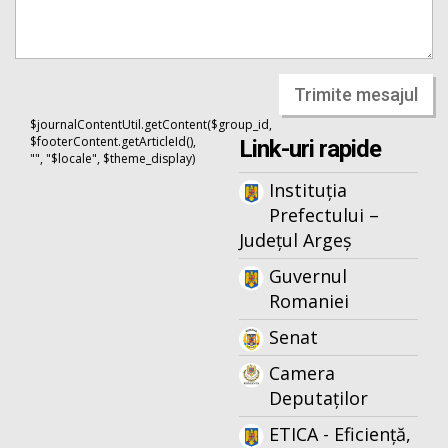
Trimite mesajul
$journalContentUtil.getContent($group_id,
$footerContent.getArticleId(),
Link-uri rapide
"", "$locale", $theme_display)
Instituția
Prefectului –
Județul Argeș
Guvernul
Romaniei
Senat
Camera
Deputaților
ETICA - Eficiență,