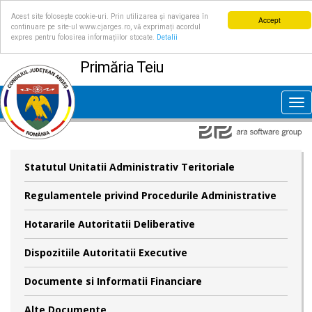
Acest site folosește cookie-uri. Prin utilizarea și navigarea în
Accept
continuare pe site-ul www.cjarges.ro, vă exprimați acordul
expres pentru folosirea informațiilor stocate.
Detalii
Primăria Teiu
Tog
nav
Statutul Unitatii Administrativ Teritoriale
Regulamentele privind Procedurile Administrative
Hotararile Autoritatii Deliberative
Dispozitiile Autoritatii Executive
Documente si Informatii Financiare
Alte Documente