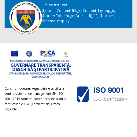
Primăria Teiu
$journalContentUtil.getContent($group_id,
$footerContent.getArticleId(), "", "$locale",
$theme_display)
Consiliul Judeţean Argeș deţine certificare
pentru sistemul de management EN ISO
9001:2015 conform procedurilor de audit şi
certificare ale LL-C (Certification) Czech
Republic