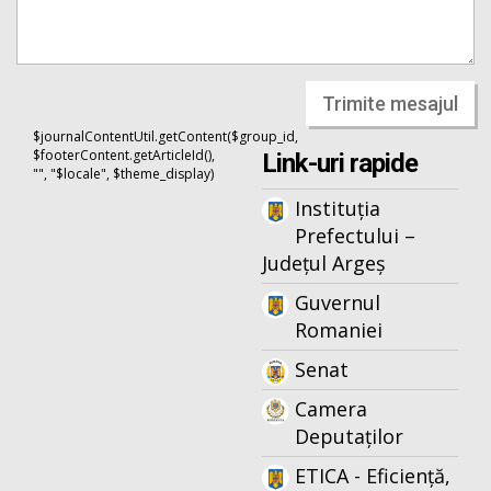
Trimite mesajul
$journalContentUtil.getContent($group_id,
$footerContent.getArticleId(),
Link-uri rapide
"", "$locale", $theme_display)
Instituția
Prefectului –
Județul Argeș
Guvernul
Romaniei
Senat
Camera
Deputaților
ETICA - Eficiență,