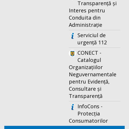
Transparență și
Interes pentru
Conduita din
Administrație
Serviciul de
urgență 112
CONECT -
Catalogul
Organizațiilor
Neguvernamentale
pentru Evidență,
Consultare și
Transparență
InfoCons -
Protecția
Consumatorilor