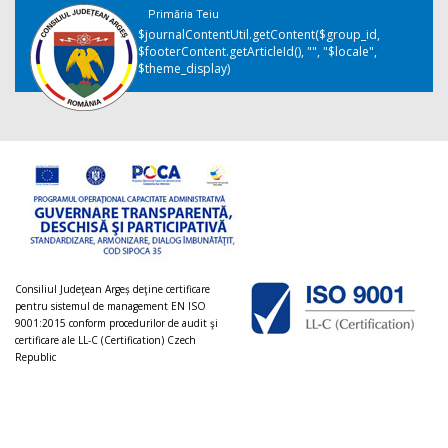
Primăria Teiu
$journalContentUtil.getContent($group_id,
$footerContent.getArticleId(), "", "$locale",
$theme_display)
Consiliul Judeţean Argeș deţine certificare
pentru sistemul de management EN ISO
9001:2015 conform procedurilor de audit şi
certificare ale LL-C (Certification) Czech
Republic