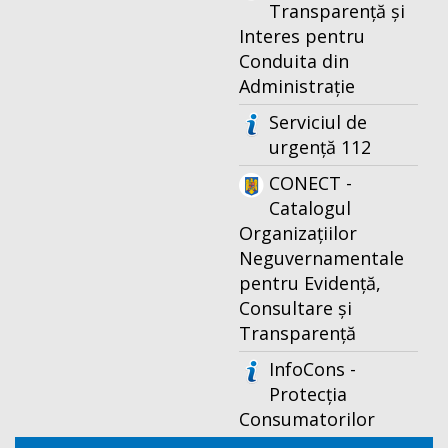
Transparență și
Interes pentru
Conduita din
Administrație
Serviciul de
urgență 112
CONECT -
Catalogul
Organizațiilor
Neguvernamentale
pentru Evidență,
Consultare și
Transparență
InfoCons -
Protecția
Consumatorilor