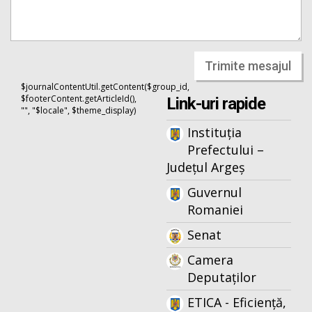
Trimite mesajul
$journalContentUtil.getContent($group_id,
$footerContent.getArticleId(),
Link-uri rapide
"", "$locale", $theme_display)
Instituția
Prefectului –
Județul Argeș
Guvernul
Romaniei
Senat
Camera
Deputaților
ETICA - Eficiență,