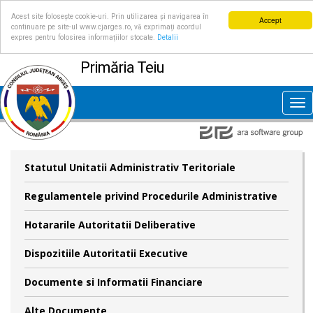
Acest site folosește cookie-uri. Prin utilizarea și navigarea în
Accept
continuare pe site-ul www.cjarges.ro, vă exprimați acordul
expres pentru folosirea informațiilor stocate.
Detalii
Primăria Teiu
Tog
nav
Statutul Unitatii Administrativ Teritoriale
Regulamentele privind Procedurile Administrative
Hotararile Autoritatii Deliberative
Dispozitiile Autoritatii Executive
Documente si Informatii Financiare
Alte Documente