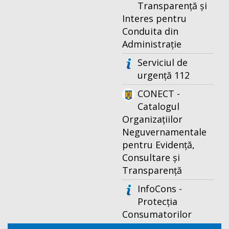
Transparență și
Interes pentru
Conduita din
Administrație
Serviciul de
urgență 112
CONECT -
Catalogul
Organizațiilor
Neguvernamentale
pentru Evidență,
Consultare și
Transparență
InfoCons -
Protecția
Consumatorilor