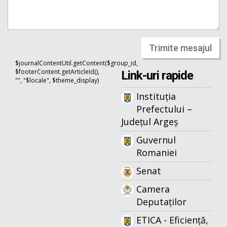
Trimite mesajul
$journalContentUtil.getContent($group_id,
$footerContent.getArticleId(),
Link-uri rapide
"", "$locale", $theme_display)
Instituția
Prefectului –
Județul Argeș
Guvernul
Romaniei
Senat
Camera
Deputaților
ETICA - Eficiență,