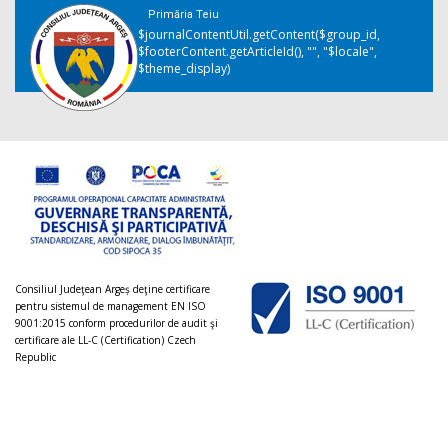
Primăria Teiu
$journalContentUtil.getContent($group_id,
$footerContent.getArticleId(), "", "$locale",
$theme_display)
Consiliul Judeţean Argeș deţine certificare
pentru sistemul de management EN ISO
9001:2015 conform procedurilor de audit şi
certificare ale LL-C (Certification) Czech
Republic