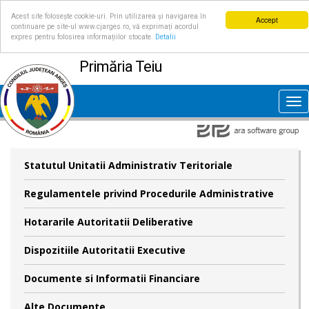
Acest site folosește cookie-uri. Prin utilizarea și navigarea în
Accept
continuare pe site-ul www.cjarges.ro, vă exprimați acordul
expres pentru folosirea informațiilor stocate.
Detalii
Primăria Teiu
Tog
nav
Statutul Unitatii Administrativ Teritoriale
Regulamentele privind Procedurile Administrative
Hotararile Autoritatii Deliberative
Dispozitiile Autoritatii Executive
Documente si Informatii Financiare
Alte Documente