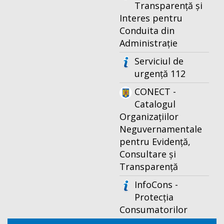
Transparență și
Interes pentru
Conduita din
Administrație
Serviciul de
urgență 112
CONECT -
Catalogul
Organizațiilor
Neguvernamentale
pentru Evidență,
Consultare și
Transparență
InfoCons -
Protecția
Consumatorilor