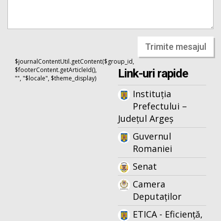
Trimite mesajul
$journalContentUtil.getContent($group_id,
$footerContent.getArticleId(),
Link-uri rapide
"", "$locale", $theme_display)
Instituția
Prefectului –
Județul Argeș
Guvernul
Romaniei
Senat
Camera
Deputaților
ETICA - Eficiență,