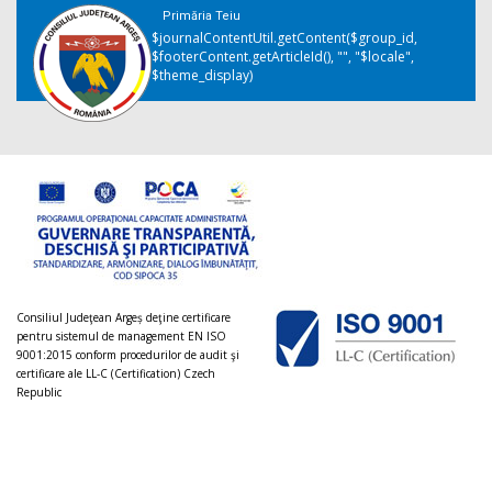
Primăria Teiu
$journalContentUtil.getContent($group_id,
$footerContent.getArticleId(), "", "$locale",
$theme_display)
Consiliul Judeţean Argeș deţine certificare
pentru sistemul de management EN ISO
9001:2015 conform procedurilor de audit şi
certificare ale LL-C (Certification) Czech
Republic