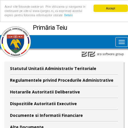
Acest site folosește cookie-uri. Prin utilizarea și navigarea în
Accept
continuare pe site-ul www.cjarges.ro, vă exprimați acordul
expres pentru folosirea informațiilor stocate.
Detalii
Primăria Teiu
Tog
nav
Statutul Unitatii Administrativ Teritoriale
Regulamentele privind Procedurile Administrative
Hotararile Autoritatii Deliberative
Dispozitiile Autoritatii Executive
Documente si Informatii Financiare
Alte Documente