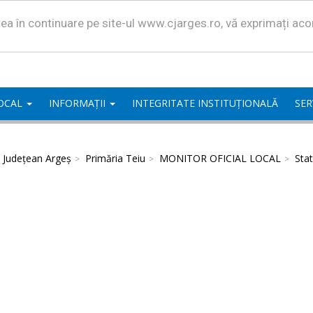
area în continuare pe site-ul www.cjarges.ro, vă exprimați ac
LOCAL
INFORMAȚII
INTEGRITATE INSTITUȚIONALĂ
SER
l Județean Argeș
Primăria Teiu
MONITOR OFICIAL LOCAL
Stat