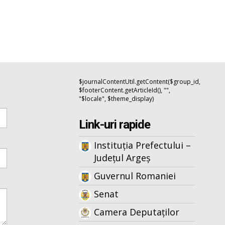
$journalContentUtil.getContent($group_id,
$footerContent.getArticleId(), "",
"$locale", $theme_display)
Link-uri rapide
Instituția Prefectului –
Județul Argeș
Guvernul Romaniei
Senat
Camera Deputaților