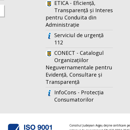
ETICA - Eficiență,
Transparență și Interes
pentru Conduita din
Administrație
Serviciul de urgență
112
CONECT - Catalogul
Organizațiilor
Neguvernamentale pentru
Evidență, Consultare și
Transparență
InfoCons - Protecția
Consumatorilor
Consiliul Judeţean Argeș deţine certificare p