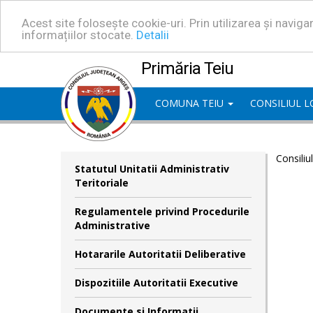
Acest site folosește cookie-uri. Prin utilizarea și navig
informațiilor stocate.
Detalii
Primăria Teiu
COMUNA TEIU
CONSILIUL 
Consiliu
Statutul Unitatii Administrativ
Teritoriale
Regulamentele privind Procedurile
Administrative
Hotararile Autoritatii Deliberative
Dispozitiile Autoritatii Executive
Documente si Informatii