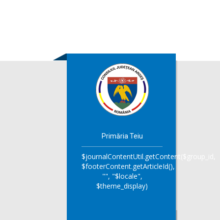
Primăria Teiu
$journalContentUtil.getContent($group_id,
$footerContent.getArticleId(),
"", "$locale",
$theme_display)