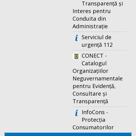
Transparență și
Interes pentru
Conduita din
Administrație
Serviciul de
urgență 112
CONECT -
Catalogul
Organizațiilor
Neguvernamentale
pentru Evidență,
Consultare și
Transparență
InfoCons -
Protecția
Consumatorilor