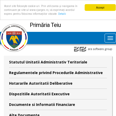
Acest site folosește cookie-uri. Prin utilizarea și navigarea în
Accept
continuare pe site-ul www.cjarges.ro, vă exprimați acordul
expres pentru folosirea informațiilor stocate.
Detalii
Primăria Teiu
Tog
nav
Statutul Unitatii Administrativ Teritoriale
Regulamentele privind Procedurile Administrative
Hotararile Autoritatii Deliberative
Dispozitiile Autoritatii Executive
Documente si Informatii Financiare
Alte Documente