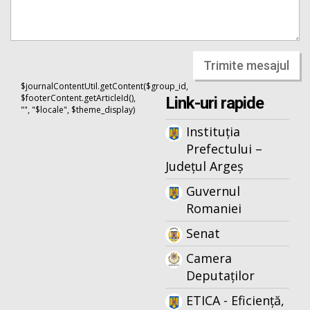
Trimite mesajul
$journalContentUtil.getContent($group_id,
$footerContent.getArticleId(),
Link-uri rapide
"", "$locale", $theme_display)
Instituția
Prefectului –
Județul Argeș
Guvernul
Romaniei
Senat
Camera
Deputaților
ETICA - Eficiență,