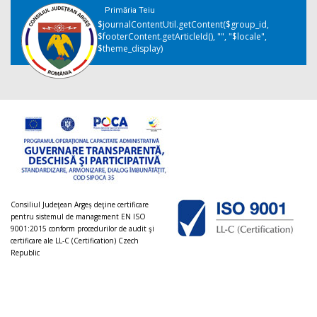
Primăria Teiu
$journalContentUtil.getContent($group_id,
$footerContent.getArticleId(), "", "$locale",
$theme_display)
Consiliul Judeţean Argeș deţine certificare
pentru sistemul de management EN ISO
9001:2015 conform procedurilor de audit şi
certificare ale LL-C (Certification) Czech
Republic