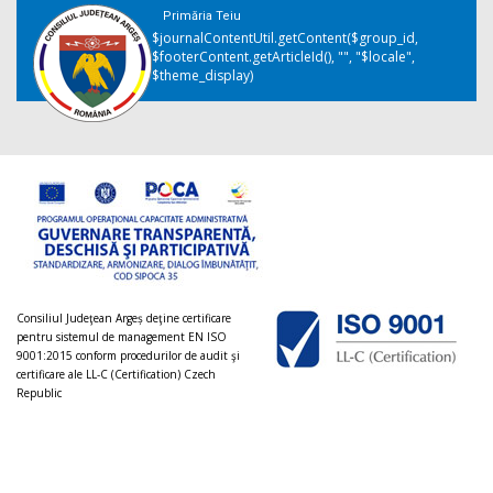
Primăria Teiu
$journalContentUtil.getContent($group_id,
$footerContent.getArticleId(), "", "$locale",
$theme_display)
Consiliul Judeţean Argeș deţine certificare
pentru sistemul de management EN ISO
9001:2015 conform procedurilor de audit şi
certificare ale LL-C (Certification) Czech
Republic