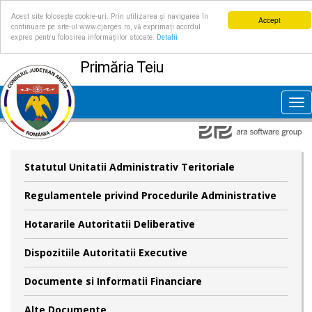
Acest site folosește cookie-uri. Prin utilizarea și navigarea în
Accept
continuare pe site-ul www.cjarges.ro, vă exprimați acordul
expres pentru folosirea informațiilor stocate.
Detalii
Primăria Teiu
Tog
nav
Statutul Unitatii Administrativ Teritoriale
Regulamentele privind Procedurile Administrative
Hotararile Autoritatii Deliberative
Dispozitiile Autoritatii Executive
Documente si Informatii Financiare
Alte Documente