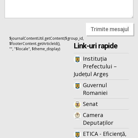
Trimite mesajul
$journalContentUtil.getContent($group_id,
$footerContent.getArticleId(),
Link-uri rapide
"", "$locale", $theme_display)
Instituția
Prefectului –
Județul Argeș
Guvernul
Romaniei
Senat
Camera
Deputaților
ETICA - Eficiență,