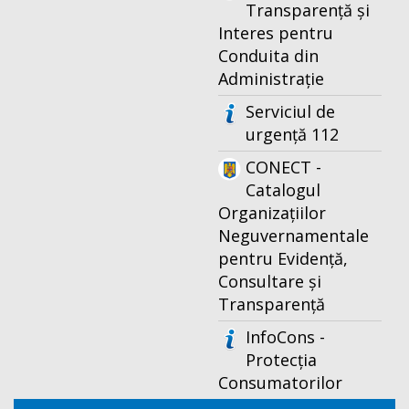
Transparență și
Interes pentru
Conduita din
Administrație
Serviciul de
urgență 112
CONECT -
Catalogul
Organizațiilor
Neguvernamentale
pentru Evidență,
Consultare și
Transparență
InfoCons -
Protecția
Consumatorilor