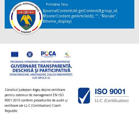
Primăria Teiu
$journalContentUtil.getContent($group_id,
$footerContent.getArticleId(), "", "$locale",
$theme_display)
Consiliul Judeţean Argeș deţine certificare
pentru sistemul de management EN ISO
9001:2015 conform procedurilor de audit şi
certificare ale LL-C (Certification) Czech
Republic