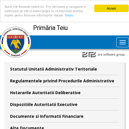
Acest site folosește cookie-uri. Prin utilizarea și navigarea în
Accept
continuare pe site-ul www.cjarges.ro, vă exprimați acordul
expres pentru folosirea informațiilor stocate.
Detalii
Primăria Teiu
Tog
nav
Statutul Unitatii Administrativ Teritoriale
Regulamentele privind Procedurile Administrative
Hotararile Autoritatii Deliberative
Dispozitiile Autoritatii Executive
Documente si Informatii Financiare
Alte Documente