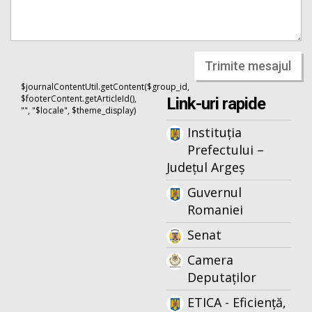
Trimite mesajul
$journalContentUtil.getContent($group_id,
$footerContent.getArticleId(),
Link-uri rapide
"", "$locale", $theme_display)
Instituția
Prefectului –
Județul Argeș
Guvernul
Romaniei
Senat
Camera
Deputaților
ETICA - Eficiență,