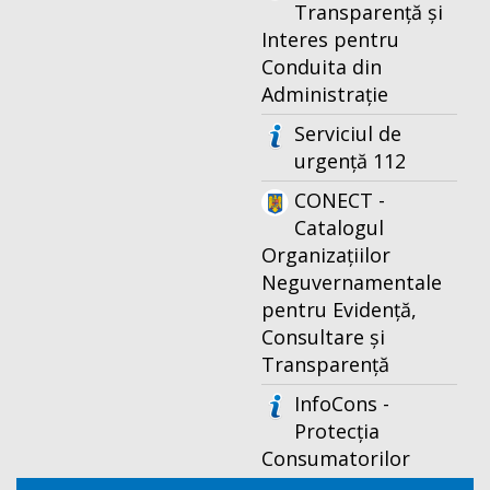
Transparență și
Interes pentru
Conduita din
Administrație
Serviciul de
urgență 112
CONECT -
Catalogul
Organizațiilor
Neguvernamentale
pentru Evidență,
Consultare și
Transparență
InfoCons -
Protecția
Consumatorilor