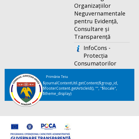
Organizațiilor
Neguvernamentale
pentru Evidență,
Consultare și
Transparență
InfoCons -
Protecția
Consumatorilor
Primăria Teiu
$journalContentUtil.getContent($group_id,
$footerContent.getArticleId(), "", "$locale",
$theme_display)