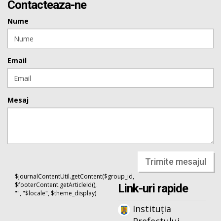
Contacteaza-ne
Nume
Email
Mesaj
Trimite mesajul
$journalContentUtil.getContent($group_id,
$footerContent.getArticleId(),
Link-uri rapide
"", "$locale", $theme_display)
Instituția