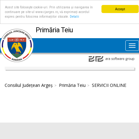
Acest site folosește cookie-uri. Prin utilizarea și navigarea în
Accept
continuare pe site-ul www.cjarges.ro, vă exprimați acordul
expres pentru folosirea informațiilor stocate.
Detalii
Primăria Teiu
Tog
nav
Consiliul Județean Argeș
Primăria Teiu
SERVICII ONLINE