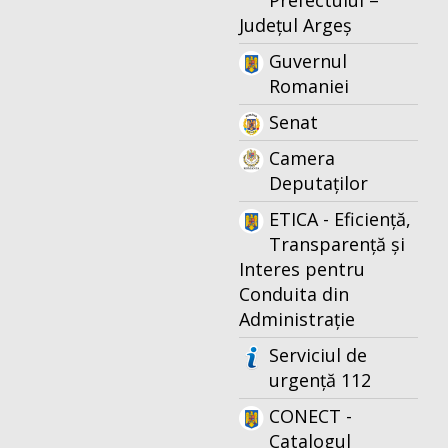
Prefectului –
Județul Argeș
Guvernul
Romaniei
Senat
Camera
Deputaților
ETICA - Eficiență,
Transparență și
Interes pentru
Conduita din
Administrație
Serviciul de
urgență 112
CONECT -
Catalogul