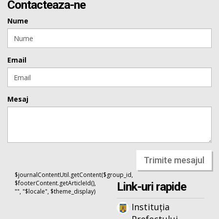
Contacteaza-ne
Nume
Email
Mesaj
Trimite mesajul
$journalContentUtil.getContent($group_id,
$footerContent.getArticleId(),
Link-uri rapide
"", "$locale", $theme_display)
Instituția