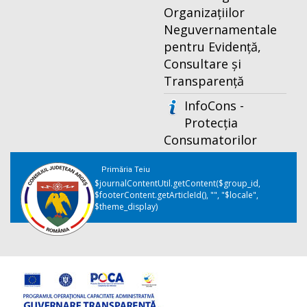
Organizațiilor
Neguvernamentale
pentru Evidență,
Consultare și
Transparență
InfoCons -
Protecția
Consumatorilor
Primăria Teiu
$journalContentUtil.getContent($group_id,
$footerContent.getArticleId(), "", "$locale",
$theme_display)