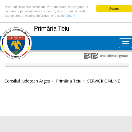
Acest site folosește cookie-uri. Prin utilizarea și navigarea în
Accept
continuare pe site-ul www.cjarges.ro, vă exprimați acordul
expres pentru folosirea informațiilor stocate.
Detalii
Primăria Teiu
Tog
nav
Consiliul Județean Argeș
Primăria Teiu
SERVICII ONLINE