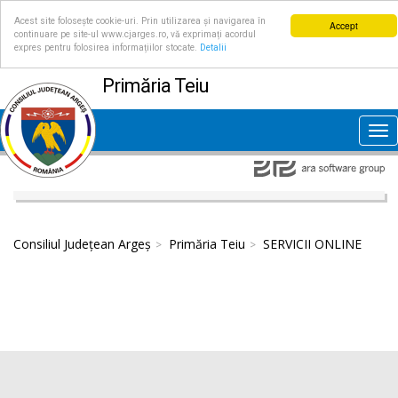
Acest site folosește cookie-uri. Prin utilizarea și navigarea în
Accept
continuare pe site-ul www.cjarges.ro, vă exprimați acordul
expres pentru folosirea informațiilor stocate.
Detalii
Primăria Teiu
Tog
nav
Consiliul Județean Argeș
Primăria Teiu
SERVICII ONLINE