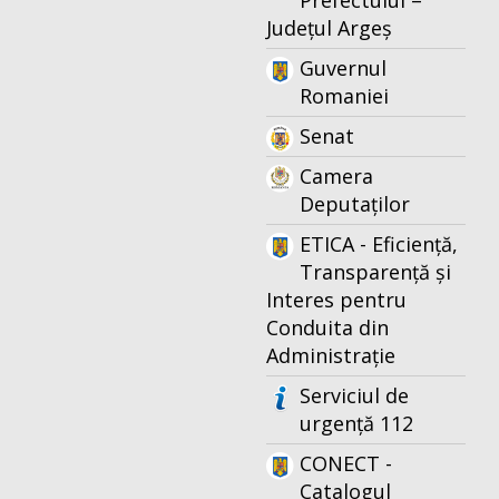
Prefectului –
Județul Argeș
Guvernul
Romaniei
Senat
Camera
Deputaților
ETICA - Eficiență,
Transparență și
Interes pentru
Conduita din
Administrație
Serviciul de
urgență 112
CONECT -
Catalogul