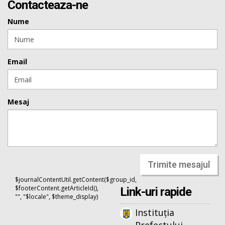
Contacteaza-ne
Nume
Email
Mesaj
Trimite mesajul
$journalContentUtil.getContent($group_id,
$footerContent.getArticleId(),
Link-uri rapide
"", "$locale", $theme_display)
Instituția