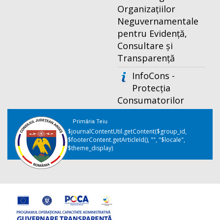
Organizațiilor
Neguvernamentale
pentru Evidență,
Consultare și
Transparență
InfoCons -
Protecția
Consumatorilor
Primăria Teiu
$journalContentUtil.getContent($group_id,
$footerContent.getArticleId(), "", "$locale",
$theme_display)