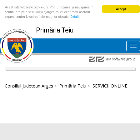
Acest site folosește cookie-uri. Prin utilizarea și navigarea în
Accept
continuare pe site-ul www.cjarges.ro, vă exprimați acordul
expres pentru folosirea informațiilor stocate.
Detalii
Primăria Teiu
Tog
nav
Consiliul Județean Argeș
Primăria Teiu
SERVICII ONLINE