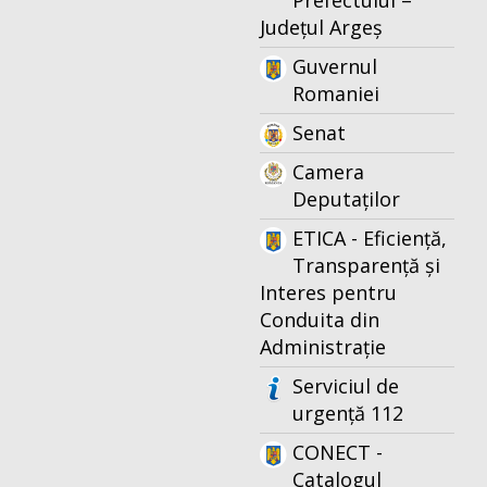
Prefectului –
Județul Argeș
Guvernul
Romaniei
Senat
Camera
Deputaților
ETICA - Eficiență,
Transparență și
Interes pentru
Conduita din
Administrație
Serviciul de
urgență 112
CONECT -
Catalogul