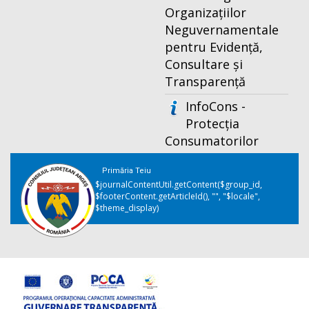
Organizațiilor
Neguvernamentale
pentru Evidență,
Consultare și
Transparență
InfoCons -
Protecția
Consumatorilor
Primăria Teiu
$journalContentUtil.getContent($group_id,
$footerContent.getArticleId(), "", "$locale",
$theme_display)