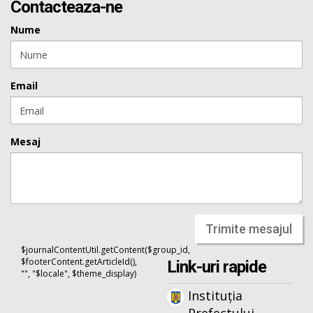
Contacteaza-ne
Nume
Email
Mesaj
Trimite mesajul
$journalContentUtil.getContent($group_id,
$footerContent.getArticleId(),
Link-uri rapide
"", "$locale", $theme_display)
Instituția