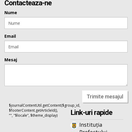
Contacteaza-ne
Nume
Email
Mesaj
Trimite mesajul
$journalContentUtil.getContent($group_id,
$footerContent.getArticleId(),
Link-uri rapide
"", "$locale", $theme_display)
Instituția