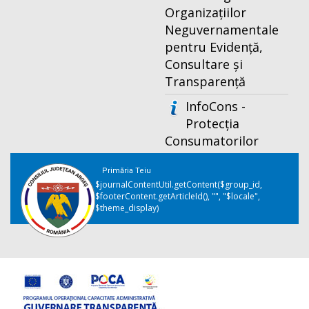
Organizațiilor
Neguvernamentale
pentru Evidență,
Consultare și
Transparență
InfoCons -
Protecția
Consumatorilor
Primăria Teiu
$journalContentUtil.getContent($group_id,
$footerContent.getArticleId(), "", "$locale",
$theme_display)