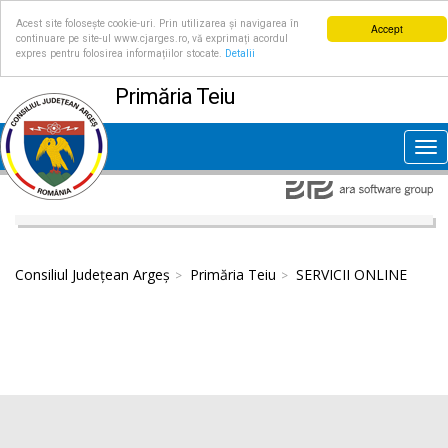
Acest site folosește cookie-uri. Prin utilizarea și navigarea în
Accept
continuare pe site-ul www.cjarges.ro, vă exprimați acordul
expres pentru folosirea informațiilor stocate.
Detalii
Primăria Teiu
Tog
nav
Consiliul Județean Argeș
Primăria Teiu
SERVICII ONLINE