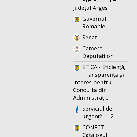
Prefectului –
Județul Argeș
Guvernul
Romaniei
Senat
Camera
Deputaților
ETICA - Eficiență,
Transparență și
Interes pentru
Conduita din
Administrație
Serviciul de
urgență 112
CONECT -
Catalogul