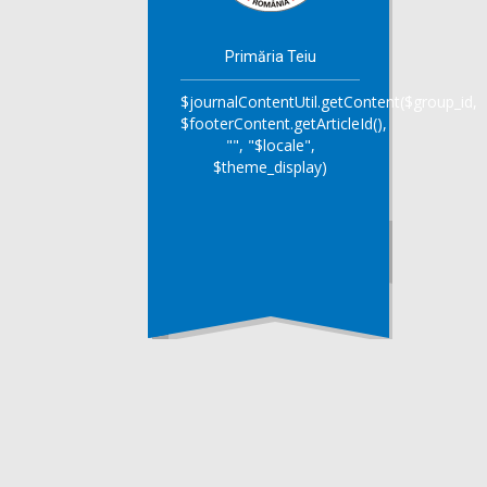
Primăria Teiu
$journalContentUtil.getContent($group_id,
$footerContent.getArticleId(),
"", "$locale",
$theme_display)