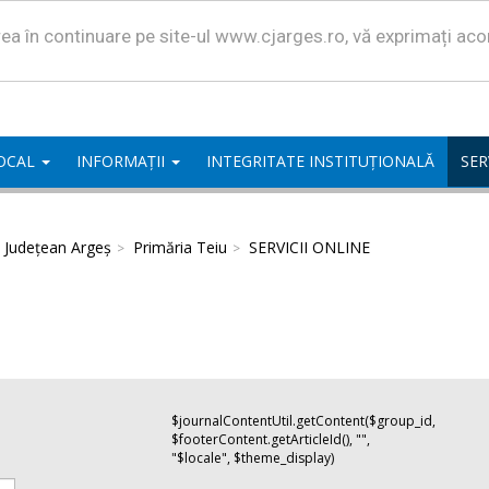
area în continuare pe site-ul www.cjarges.ro, vă exprimați ac
LOCAL
INFORMAȚII
INTEGRITATE INSTITUȚIONALĂ
SER
l Județean Argeș
Primăria Teiu
SERVICII ONLINE
$journalContentUtil.getContent($group_id,
$footerContent.getArticleId(), "",
"$locale", $theme_display)