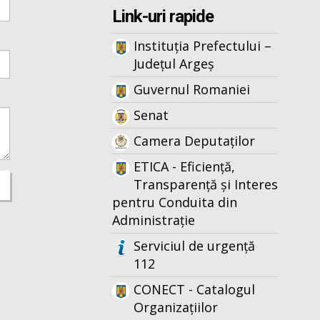
Link-uri rapide
Instituția Prefectului –
Județul Argeș
Guvernul Romaniei
Senat
Camera Deputaților
ETICA - Eficiență,
Transparență și Interes
pentru Conduita din
Administrație
Serviciul de urgență
112
CONECT - Catalogul
Organizațiilor