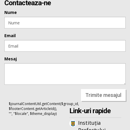
Contacteaza-ne
Nume
Email
Mesaj
Trimite mesajul
$journalContentUtil.getContent($group_id,
$footerContent.getArticleId(),
Link-uri rapide
"", "$locale", $theme_display)
Instituția