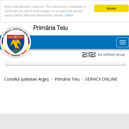
Acest site folosește cookie-uri. Prin utilizarea și navigarea în
Accept
continuare pe site-ul www.cjarges.ro, vă exprimați acordul
expres pentru folosirea informațiilor stocate.
Detalii
Primăria Teiu
Tog
nav
Consiliul Județean Argeș
Primăria Teiu
SERVICII ONLINE