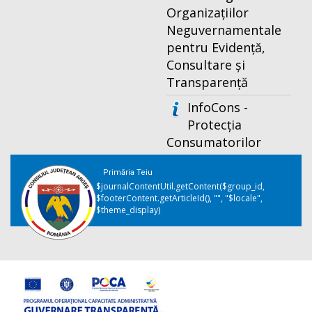
Organizațiilor
Neguvernamentale
pentru Evidență,
Consultare și
Transparență
InfoCons -
Protecția
Consumatorilor
Primăria Teiu
$journalContentUtil.getContent($group_id,
$footerContent.getArticleId(), "", "$locale",
$theme_display)