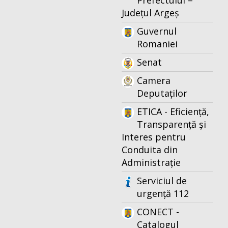
Prefectului –
Județul Argeș
Guvernul
Romaniei
Senat
Camera
Deputaților
ETICA - Eficiență,
Transparență și
Interes pentru
Conduita din
Administrație
Serviciul de
urgență 112
CONECT -
Catalogul