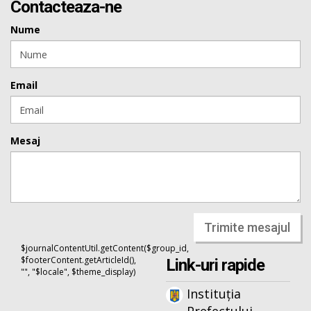
Contacteaza-ne
Nume
Email
Mesaj
Trimite mesajul
$journalContentUtil.getContent($group_id,
$footerContent.getArticleId(),
Link-uri rapide
"", "$locale", $theme_display)
Instituția