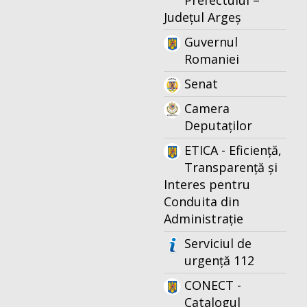
Prefectului –
Județul Argeș
Guvernul
Romaniei
Senat
Camera
Deputaților
ETICA - Eficiență,
Transparență și
Interes pentru
Conduita din
Administrație
Serviciul de
urgență 112
CONECT -
Catalogul