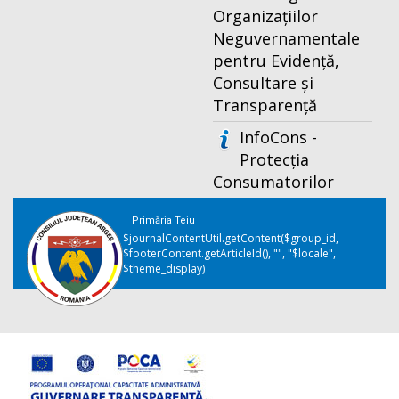
Organizațiilor
Neguvernamentale
pentru Evidență,
Consultare și
Transparență
InfoCons -
Protecția
Consumatorilor
Primăria Teiu
$journalContentUtil.getContent($group_id,
$footerContent.getArticleId(), "", "$locale",
$theme_display)