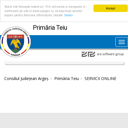
Acest site folosește cookie-uri. Prin utilizarea și navigarea în
Accept
continuare pe site-ul www.cjarges.ro, vă exprimați acordul
expres pentru folosirea informațiilor stocate.
Detalii
Primăria Teiu
Tog
nav
Consiliul Județean Argeș
Primăria Teiu
SERVICII ONLINE