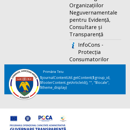
Organizațiilor
Neguvernamentale
pentru Evidență,
Consultare și
Transparență
InfoCons -
Protecția
Consumatorilor
Primăria Teiu
$journalContentUtil.getContent($group_id,
$footerContent.getArticleId(), "", "$locale",
$theme_display)