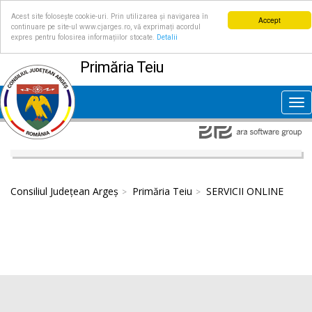
Acest site folosește cookie-uri. Prin utilizarea și navigarea în
Accept
continuare pe site-ul www.cjarges.ro, vă exprimați acordul
expres pentru folosirea informațiilor stocate.
Detalii
Primăria Teiu
Tog
nav
Consiliul Județean Argeș
Primăria Teiu
SERVICII ONLINE