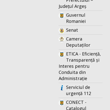
Prefectului –
Județul Argeș
Guvernul
Romaniei
Senat
Camera
Deputaților
ETICA - Eficiență,
Transparență și
Interes pentru
Conduita din
Administrație
Serviciul de
urgență 112
CONECT -
Catalogul