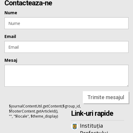
Contacteaza-ne
Nume
Email
Mesaj
Trimite mesajul
$journalContentUtil.getContent($group_id,
$footerContent.getArticleId(),
Link-uri rapide
"", "$locale", $theme_display)
Instituția