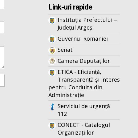
Link-uri rapide
Instituția Prefectului –
Județul Argeș
Guvernul Romaniei
Senat
Camera Deputaților
ETICA - Eficiență,
Transparență și Interes
pentru Conduita din
Administrație
Serviciul de urgență
112
CONECT - Catalogul
Organizațiilor