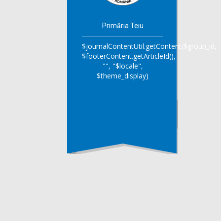
Primăria Teiu
$journalContentUtil.getContent($group_id,
$footerContent.getArticleId(),
"", "$locale",
$theme_display)