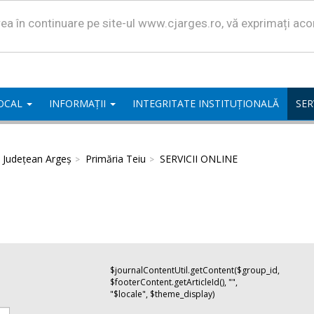
area în continuare pe site-ul www.cjarges.ro, vă exprimați ac
LOCAL
INFORMAȚII
INTEGRITATE INSTITUȚIONALĂ
SER
l Județean Argeș
Primăria Teiu
SERVICII ONLINE
$journalContentUtil.getContent($group_id,
$footerContent.getArticleId(), "",
"$locale", $theme_display)