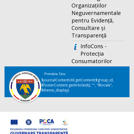
Organizațiilor
Neguvernamentale
pentru Evidență,
Consultare și
Transparență
InfoCons -
Protecția
Consumatorilor
Primăria Teiu
$journalContentUtil.getContent($group_id,
$footerContent.getArticleId(), "", "$locale",
$theme_display)