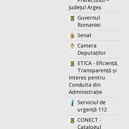
Prefectului –
Județul Argeș
Guvernul
Romaniei
Senat
Camera
Deputaților
ETICA - Eficiență,
Transparență și
Interes pentru
Conduita din
Administrație
Serviciul de
urgență 112
CONECT -
Catalogul