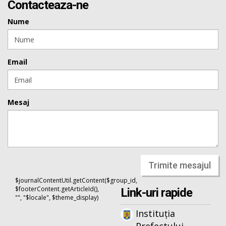
Contacteaza-ne
Nume
Email
Mesaj
Trimite mesajul
$journalContentUtil.getContent($group_id,
$footerContent.getArticleId(),
Link-uri rapide
"", "$locale", $theme_display)
Instituția