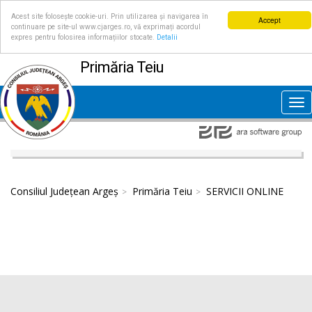
Acest site folosește cookie-uri. Prin utilizarea și navigarea în
Accept
continuare pe site-ul www.cjarges.ro, vă exprimați acordul
expres pentru folosirea informațiilor stocate.
Detalii
Primăria Teiu
Tog
nav
Consiliul Județean Argeș
Primăria Teiu
SERVICII ONLINE