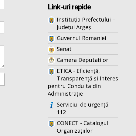
Link-uri rapide
Instituția Prefectului –
Județul Argeș
Guvernul Romaniei
Senat
Camera Deputaților
ETICA - Eficiență,
Transparență și Interes
pentru Conduita din
Administrație
Serviciul de urgență
112
CONECT - Catalogul
Organizațiilor