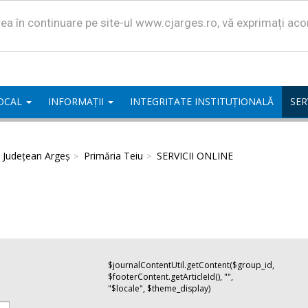
area în continuare pe site-ul www.cjarges.ro, vă exprimați ac
LOCAL
INFORMAȚII
INTEGRITATE INSTITUȚIONALĂ
SER
l Județean Argeș
Primăria Teiu
SERVICII ONLINE
$journalContentUtil.getContent($group_id,
$footerContent.getArticleId(), "",
"$locale", $theme_display)