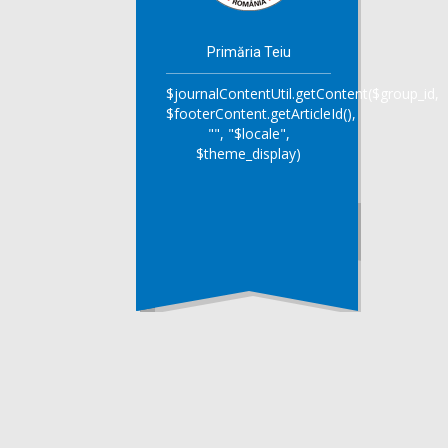
Primăria Teiu
$journalContentUtil.getContent($group_id,
$footerContent.getArticleId(),
"", "$locale",
$theme_display)