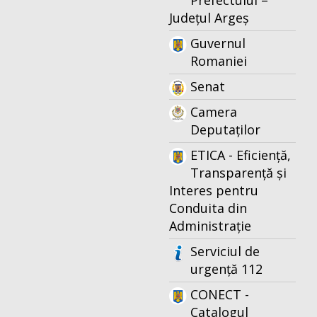
Prefectului –
Județul Argeș
Guvernul
Romaniei
Senat
Camera
Deputaților
ETICA - Eficiență,
Transparență și
Interes pentru
Conduita din
Administrație
Serviciul de
urgență 112
CONECT -
Catalogul