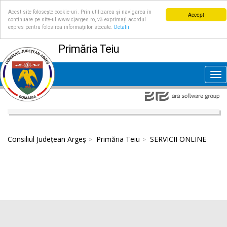
Acest site folosește cookie-uri. Prin utilizarea și navigarea în
Accept
continuare pe site-ul www.cjarges.ro, vă exprimați acordul
expres pentru folosirea informațiilor stocate.
Detalii
Primăria Teiu
Tog
nav
Consiliul Județean Argeș
Primăria Teiu
SERVICII ONLINE