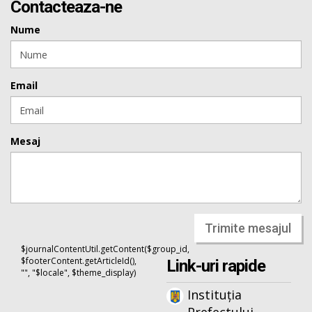
Contacteaza-ne
Nume
Email
Mesaj
Trimite mesajul
$journalContentUtil.getContent($group_id,
$footerContent.getArticleId(),
Link-uri rapide
"", "$locale", $theme_display)
Instituția