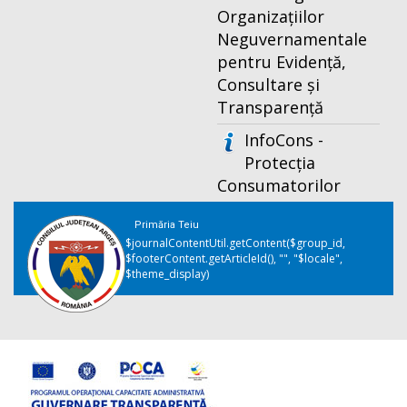
Organizațiilor
Neguvernamentale
pentru Evidență,
Consultare și
Transparență
InfoCons -
Protecția
Consumatorilor
Primăria Teiu
$journalContentUtil.getContent($group_id,
$footerContent.getArticleId(), "", "$locale",
$theme_display)