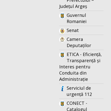
Prefectului –
Județul Argeș
Guvernul
Romaniei
Senat
Camera
Deputaților
ETICA - Eficiență,
Transparență și
Interes pentru
Conduita din
Administrație
Serviciul de
urgență 112
CONECT -
Catalogul