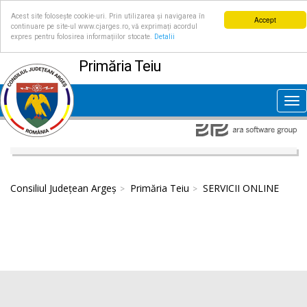
Acest site folosește cookie-uri. Prin utilizarea și navigarea în
Accept
continuare pe site-ul www.cjarges.ro, vă exprimați acordul
expres pentru folosirea informațiilor stocate.
Detalii
Primăria Teiu
Tog
nav
Consiliul Județean Argeș
Primăria Teiu
SERVICII ONLINE