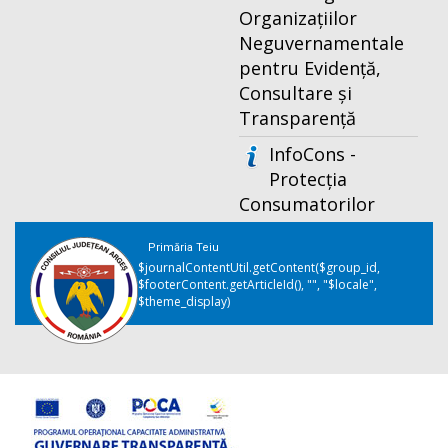
Organizațiilor
Neguvernamentale
pentru Evidență,
Consultare și
Transparență
InfoCons -
Protecția
Consumatorilor
Primăria Teiu
$journalContentUtil.getContent($group_id,
$footerContent.getArticleId(), "", "$locale",
$theme_display)