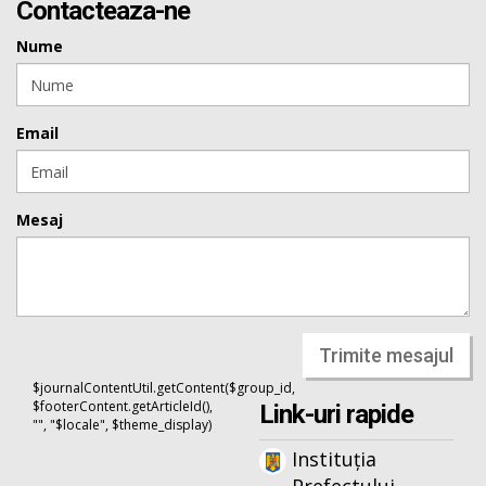
Contacteaza-ne
Nume
Email
Mesaj
Trimite mesajul
$journalContentUtil.getContent($group_id,
$footerContent.getArticleId(),
Link-uri rapide
"", "$locale", $theme_display)
Instituția