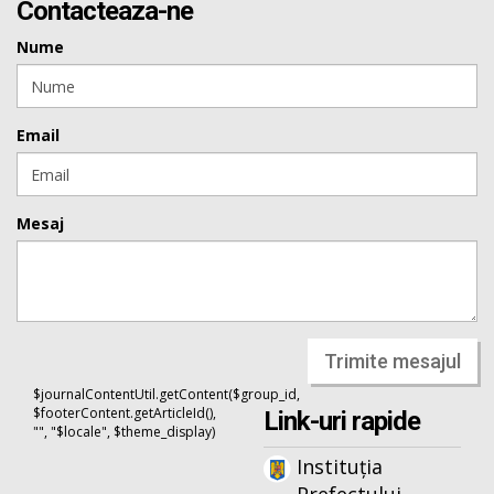
Contacteaza-ne
Nume
Email
Mesaj
Trimite mesajul
$journalContentUtil.getContent($group_id,
$footerContent.getArticleId(),
Link-uri rapide
"", "$locale", $theme_display)
Instituția