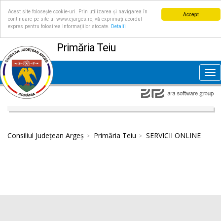
Acest site folosește cookie-uri. Prin utilizarea și navigarea în
Accept
continuare pe site-ul www.cjarges.ro, vă exprimați acordul
expres pentru folosirea informațiilor stocate.
Detalii
Primăria Teiu
Tog
nav
Consiliul Județean Argeș
Primăria Teiu
SERVICII ONLINE