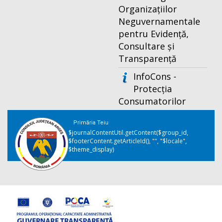
Organizațiilor
Neguvernamentale
pentru Evidență,
Consultare și
Transparență
InfoCons -
Protecția
Consumatorilor
Primăria Teiu
$journalContentUtil.getContent($group_id,
$footerContent.getArticleId(), "", "$locale",
$theme_display)