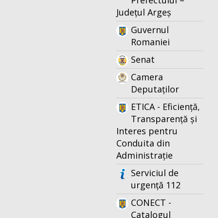
Prefectului –
Județul Argeș
Guvernul
Romaniei
Senat
Camera
Deputaților
ETICA - Eficiență,
Transparență și
Interes pentru
Conduita din
Administrație
Serviciul de
urgență 112
CONECT -
Catalogul