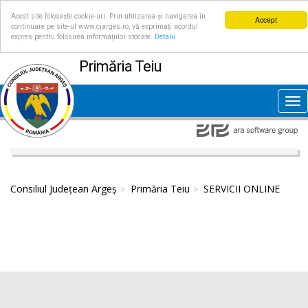
Acest site folosește cookie-uri. Prin utilizarea și navigarea în
Accept
continuare pe site-ul www.cjarges.ro, vă exprimați acordul
expres pentru folosirea informațiilor stocate.
Detalii
Primăria Teiu
Tog
nav
Consiliul Județean Argeș
Primăria Teiu
SERVICII ONLINE