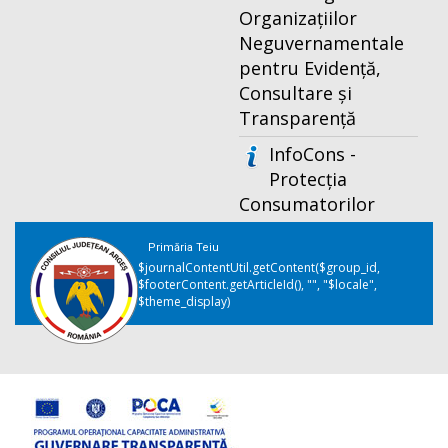
Organizațiilor
Neguvernamentale
pentru Evidență,
Consultare și
Transparență
InfoCons -
Protecția
Consumatorilor
Primăria Teiu
$journalContentUtil.getContent($group_id,
$footerContent.getArticleId(), "", "$locale",
$theme_display)