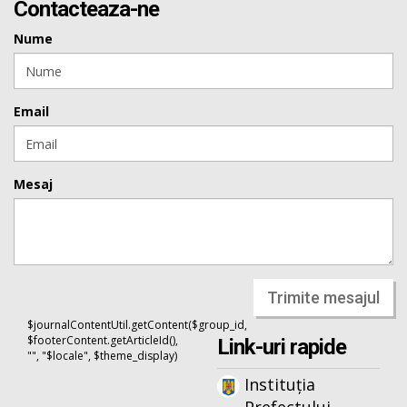
Contacteaza-ne
Nume
Email
Mesaj
Trimite mesajul
$journalContentUtil.getContent($group_id,
$footerContent.getArticleId(),
Link-uri rapide
"", "$locale", $theme_display)
Instituția