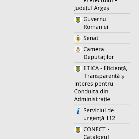
Prefectului –
Județul Argeș
Guvernul
Romaniei
Senat
Camera
Deputaților
ETICA - Eficiență,
Transparență și
Interes pentru
Conduita din
Administrație
Serviciul de
urgență 112
CONECT -
Catalogul