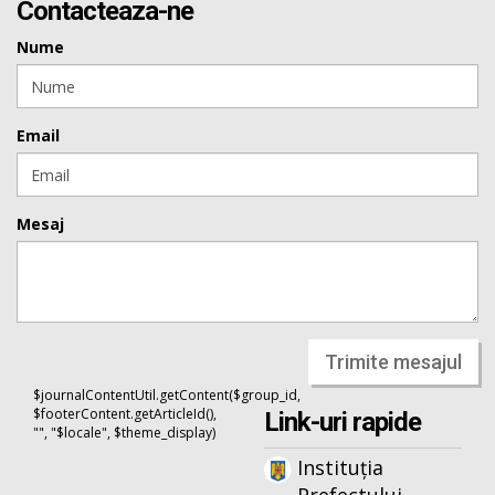
Contacteaza-ne
Nume
Email
Mesaj
Trimite mesajul
$journalContentUtil.getContent($group_id,
$footerContent.getArticleId(),
Link-uri rapide
"", "$locale", $theme_display)
Instituția