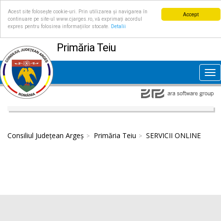
Acest site folosește cookie-uri. Prin utilizarea și navigarea în
Accept
continuare pe site-ul www.cjarges.ro, vă exprimați acordul
expres pentru folosirea informațiilor stocate.
Detalii
Primăria Teiu
Tog
nav
Consiliul Județean Argeș
Primăria Teiu
SERVICII ONLINE