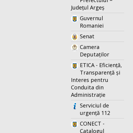
Prefectului –
Județul Argeș
Guvernul
Romaniei
Senat
Camera
Deputaților
ETICA - Eficiență,
Transparență și
Interes pentru
Conduita din
Administrație
Serviciul de
urgență 112
CONECT -
Catalogul