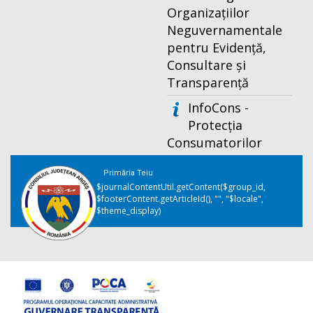
Organizațiilor
Neguvernamentale
pentru Evidență,
Consultare și
Transparență
InfoCons -
Protecția
Consumatorilor
Primăria Teiu
$journalContentUtil.getContent($group_id,
$footerContent.getArticleId(), "", "$locale",
$theme_display)