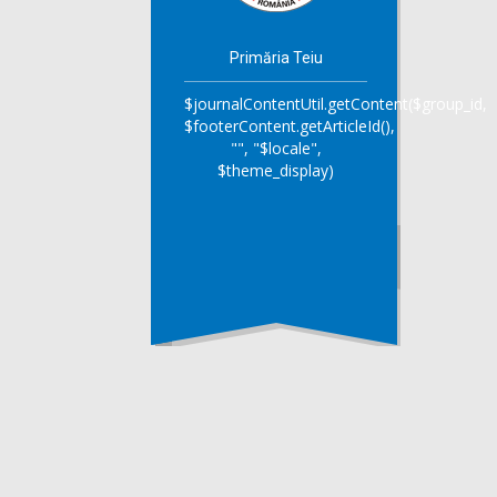
Primăria Teiu
$journalContentUtil.getContent($group_id,
$footerContent.getArticleId(),
"", "$locale",
$theme_display)