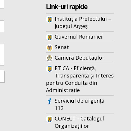
Link-uri rapide
Instituția Prefectului –
Județul Argeș
Guvernul Romaniei
Senat
Camera Deputaților
ETICA - Eficiență,
Transparență și Interes
pentru Conduita din
Administrație
Serviciul de urgență
112
CONECT - Catalogul
Organizațiilor