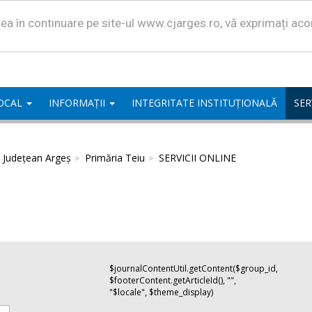
area în continuare pe site-ul www.cjarges.ro, vă exprimați ac
LOCAL
INFORMAȚII
INTEGRITATE INSTITUȚIONALĂ
SER
l Județean Argeș
Primăria Teiu
SERVICII ONLINE
$journalContentUtil.getContent($group_id,
$footerContent.getArticleId(), "",
"$locale", $theme_display)