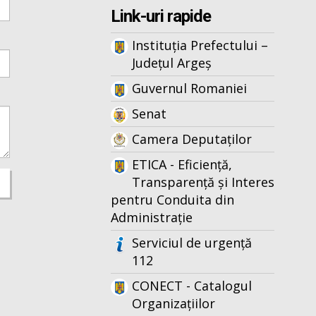
Link-uri rapide
Instituția Prefectului –
Județul Argeș
Guvernul Romaniei
Senat
Camera Deputaților
ETICA - Eficiență,
Transparență și Interes
pentru Conduita din
Administrație
Serviciul de urgență
112
CONECT - Catalogul
Organizațiilor