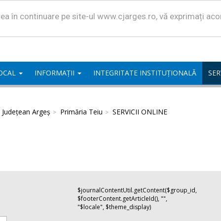
area în continuare pe site-ul www.cjarges.ro, vă exprimați ac
LOCAL
INFORMAȚII
INTEGRITATE INSTITUȚIONALĂ
SER
l Județean Argeș
Primăria Teiu
SERVICII ONLINE
$journalContentUtil.getContent($group_id,
$footerContent.getArticleId(), "",
"$locale", $theme_display)