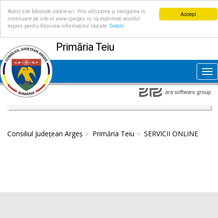
Acest site folosește cookie-uri. Prin utilizarea și navigarea în
Accept
continuare pe site-ul www.cjarges.ro, vă exprimați acordul
expres pentru folosirea informațiilor stocate.
Detalii
Primăria Teiu
Tog
nav
Consiliul Județean Argeș
Primăria Teiu
SERVICII ONLINE