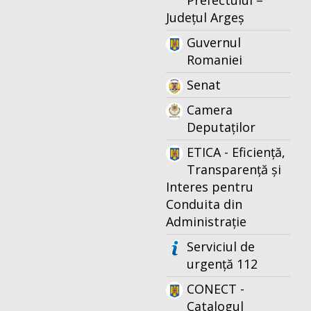
Prefectului –
Județul Argeș
Guvernul
Romaniei
Senat
Camera
Deputaților
ETICA - Eficiență,
Transparență și
Interes pentru
Conduita din
Administrație
Serviciul de
urgență 112
CONECT -
Catalogul