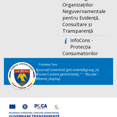
Organizațiilor
Neguvernamentale
pentru Evidență,
Consultare și
Transparență
InfoCons -
Protecția
Consumatorilor
Primăria Teiu
$journalContentUtil.getContent($group_id,
$footerContent.getArticleId(), "", "$locale",
$theme_display)