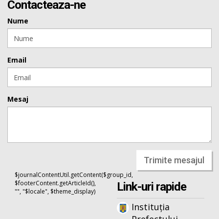
Contacteaza-ne
Nume
Email
Mesaj
Trimite mesajul
$journalContentUtil.getContent($group_id,
$footerContent.getArticleId(),
Link-uri rapide
"", "$locale", $theme_display)
Instituția