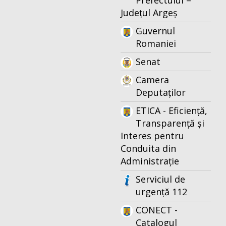
Prefectului –
Județul Argeș
Guvernul
Romaniei
Senat
Camera
Deputaților
ETICA - Eficiență,
Transparență și
Interes pentru
Conduita din
Administrație
Serviciul de
urgență 112
CONECT -
Catalogul