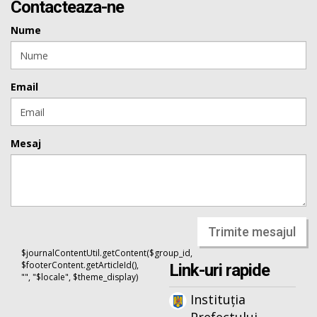
Contacteaza-ne
Nume
Email
Mesaj
Trimite mesajul
$journalContentUtil.getContent($group_id,
$footerContent.getArticleId(),
Link-uri rapide
"", "$locale", $theme_display)
Instituția