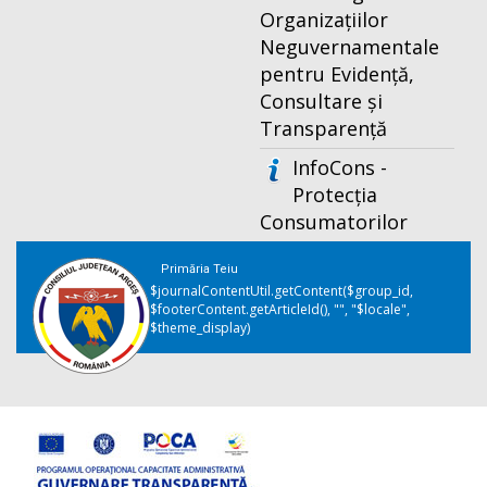
Organizațiilor
Neguvernamentale
pentru Evidență,
Consultare și
Transparență
InfoCons -
Protecția
Consumatorilor
Primăria Teiu
$journalContentUtil.getContent($group_id,
$footerContent.getArticleId(), "", "$locale",
$theme_display)