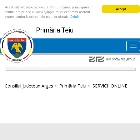
Acest site folosește cookie-uri. Prin utilizarea și navigarea în
Accept
continuare pe site-ul www.cjarges.ro, vă exprimați acordul
expres pentru folosirea informațiilor stocate.
Detalii
Primăria Teiu
Tog
nav
Consiliul Județean Argeș
Primăria Teiu
SERVICII ONLINE