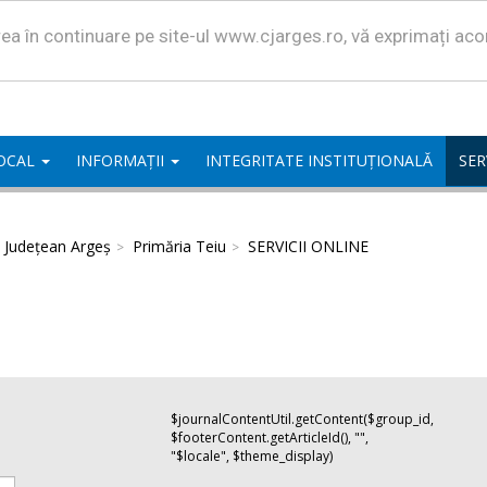
area în continuare pe site-ul www.cjarges.ro, vă exprimați ac
LOCAL
INFORMAȚII
INTEGRITATE INSTITUȚIONALĂ
SER
l Județean Argeș
Primăria Teiu
SERVICII ONLINE
$journalContentUtil.getContent($group_id,
$footerContent.getArticleId(), "",
"$locale", $theme_display)