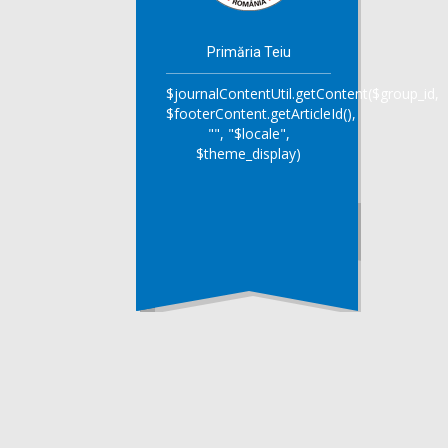
Primăria Teiu
$journalContentUtil.getContent($group_id,
$footerContent.getArticleId(),
"", "$locale",
$theme_display)