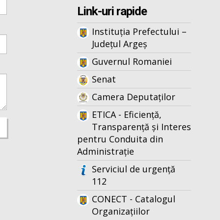
Link-uri rapide
Instituția Prefectului –
Județul Argeș
Guvernul Romaniei
Senat
Camera Deputaților
ETICA - Eficiență,
Transparență și Interes
pentru Conduita din
Administrație
Serviciul de urgență
112
CONECT - Catalogul
Organizațiilor