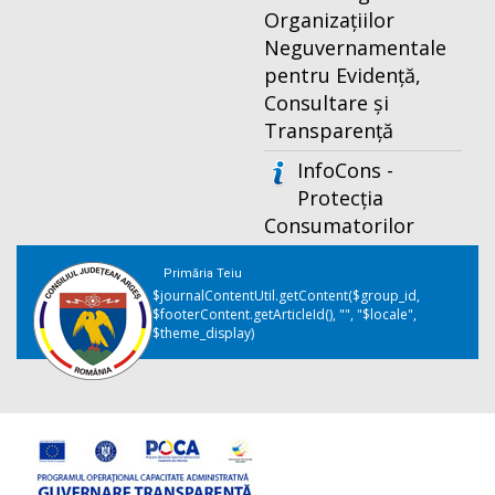
Organizațiilor
Neguvernamentale
pentru Evidență,
Consultare și
Transparență
InfoCons -
Protecția
Consumatorilor
Primăria Teiu
$journalContentUtil.getContent($group_id,
$footerContent.getArticleId(), "", "$locale",
$theme_display)