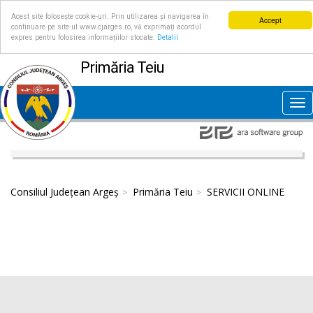
Acest site folosește cookie-uri. Prin utilizarea și navigarea în
Accept
continuare pe site-ul www.cjarges.ro, vă exprimați acordul
expres pentru folosirea informațiilor stocate.
Detalii
Primăria Teiu
Tog
nav
Consiliul Județean Argeș
Primăria Teiu
SERVICII ONLINE