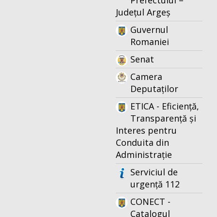
Prefectului –
Județul Argeș
Guvernul
Romaniei
Senat
Camera
Deputaților
ETICA - Eficiență,
Transparență și
Interes pentru
Conduita din
Administrație
Serviciul de
urgență 112
CONECT -
Catalogul