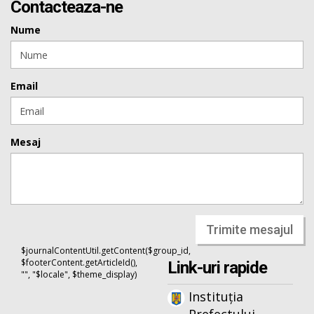
Contacteaza-ne
Nume
Email
Mesaj
Trimite mesajul
$journalContentUtil.getContent($group_id,
$footerContent.getArticleId(),
Link-uri rapide
"", "$locale", $theme_display)
Instituția